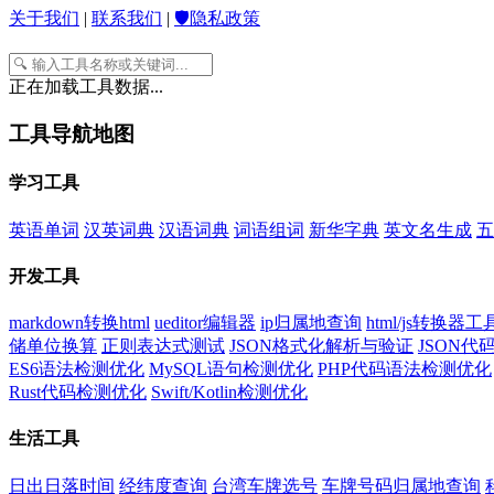
关于我们
|
联系我们
|
🛡️隐私政策
正在加载工具数据...
工具导航地图
学习工具
英语单词
汉英词典
汉语词典
词语组词
新华字典
英文名生成
五
开发工具
markdown转换html
ueditor编辑器
ip归属地查询
html/js转换器工
储单位换算
正则表达式测试
JSON格式化解析与验证
JSON
ES6语法检测优化
MySQL语句检测优化
PHP代码语法检测优化
Rust代码检测优化
Swift/Kotlin检测优化
生活工具
日出日落时间
经纬度查询
台湾车牌选号
车牌号码归属地查询