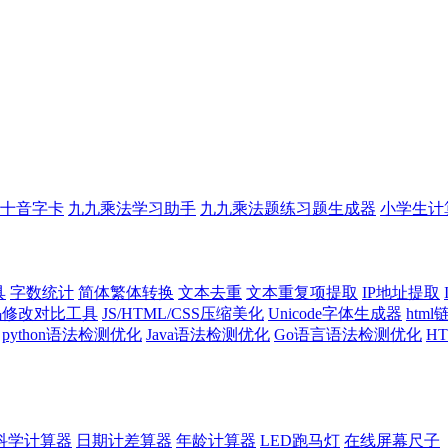
十音字卡
九九乘法学习助手
九九乘法题练习题生成器
小学生计
具
字数统计
简体繁体转换
文本去重
文本重复项提取
IP地址提取
代码修改对比工具
JS/HTML/CSS压缩美化
Unicode字体生成器
htm
python语法检测优化
Java语法检测优化
Go语言语法检测优化
H
科学计算器
日期计差算器
年龄计算器
LED跑马灯
在线屏幕尺子