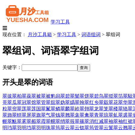
学习工具
☰
现在位置：
月沙工具箱
>
学习工具
>
词语组词
>
翠组词
翠组词、词语翠字组词
关键字：
开头是翠的词语
翠拔
翠柏
翠葆
翠被
翠被豹舄
翠碧
翠鬓
翠饼
翠碧鸟
翠驳
翠箔
翠駮
哥
翠瓜
翠冠
翠馆
翠管
翠舘
翠妫
翠嬀
翠翰
翠红乡
翠縠
翠花
翠华
翠
粒
翠帘
翠莲
翠莲国
翠鬣
翠鳞
翠麟
翠岭
翠翎
翠龙
翠笼
翠楼
翠辂
翠
翠斾
翠軿
翠屏
翠旗
翠气
翠钱
翠翘
翠衾
翠禽
翠青
翠琼
翠虬
翠裘
翠
幄
翠甒
翠雾
翠赮
翠霞
翠幰
翠绡
翠筱
翠篠
翠消红减
翠袖
翠袖红裙
明珰
翠羽明垱
翠羽明珠
翠筠
翠云
翠云钗
翠筠管
翠云鬟
翠云翘
翠