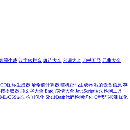
算题生成
汉字转拼音
唐诗大全
宋词大全
四书五经
元曲大全
ICO图标生成器
哈希值计算器
随机密码生成器
我的设备信息
存
l链接提取器
颜文字大全
Emoji表情大全
JavaScript语法检测工具
TML/CSS语法检测优化
Shell/Bash代码检测优化
C#代码检测优化