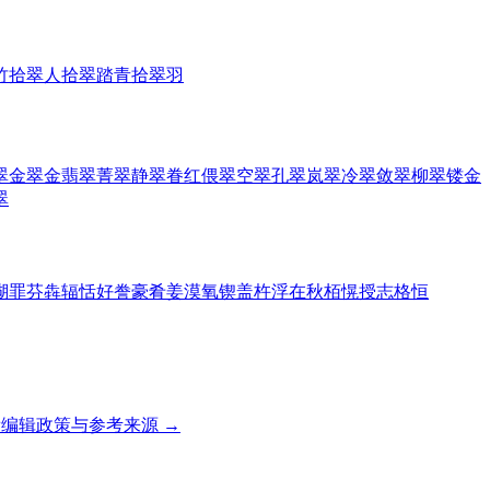
竹
拾翠人
拾翠踏青
拾翠羽
翠
金翠
金翡翠
菁翠
静翠
眷红偎翠
空翠
孔翠
岚翠
冷翠
敛翠
柳翠
镂金
翠
瑚
罪
芬
犇
辐
恬
好
誊
豪
肴
姜
漠
氧
锲
盖
杵
浮
在
秋
栢
愰
授
志
格
恒
编辑政策与参考来源 →