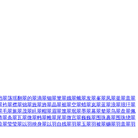
珰
翠荡瑶翻
翠的
翠滴
翠钿
翠簟
翠娥
翠蛾
翠发
翠峯
翠凤
翠釜
翠盖
翠
翠衿
翠襟
翠锦
翠旌
翠旍
翠晶
翠裾
翠空
翠蜡
翠岚
翠蓝
翠浪
翠琅玕
翠
翠毛
翠旄
翠茂
翠眊
翠帽
翠眉
翠篾
翠珉
翠墨
翠幕
翠辇
翠鸟
翠盘
翠佩
涛
翠条
翠瓦
翠微
翠帏
翠帷
翠尾
翠微宫
翠巍巍
翠围珠裹
翠围珠绕
翠
盈
翠莹莹
翠以羽殃身
翠以羽自残
翠羽
翠玉
翠羽被
翠樾
翠羽盖
翠羽