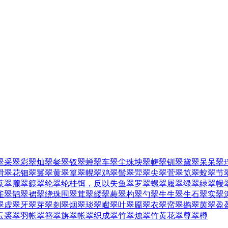
翠采
翠彩
翠灿
翠粲
翠钗
翠蝉
翠车
翠尘珠坱
翠帱
翠钏
翠黛
翠呆呆
翠
滑
翠花钿
翠鬟
翠黄
翠篁
翠幌
翠鸡
翠髻
翠斝
翠尖
翠菅
翠笕
翠蛟
翠节
箓
翠麓
翠籙
翠纶
翠纶桂饵，反以失鱼
翠罗
翠螺
翠履
翠绿
翠緑
翠幔
雀
翠鹊
翠裙
翠绕珠围
翠茸
翠緌
翠蕤
翠杓
翠勺
翠生生
翠生石
翠实
翠
翠虚
翠牙
翠芽
翠剡
翠烟
翠琰
翠巘
翠叶
翠靥
翠衣
翠帟
翠鹢
翠茵
翠盈
云裘
翠羽帐
翠簪
翠旃
翠帐
翠织成
翠竹
翠烛
翠竹黄花
翠尊
翠樽