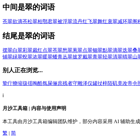
中间是翠的词语
苍翠欲滴
苍松翠柏
鄂君翠被
浮翠流丹
红飞翠舞
红衰翠减
环翠阁
结尾是翠的词语
摆翠
白翠
彩翠
裁红点翠
苍翠
愁翠
葱翠
点翠
钿翠
點翠
滴翠
迭翠
叠
铺翠
緑翠
蜺翠
浓翠
暖翠
蟠青丛翠
披罗戴翠
青翠
轻翠
清翠
晴翠
山
别人正在浏览...
挚
疔
獠
缩
扱
揺
啕
酷
氛
屎
俪
庶
残
者
守
雕
泽
仅
罐
扙
梓
陌
矶
竟
改
帝
仓
ℹ️
月沙工具箱 | 内容与使用声明
本工具由月沙工具箱编辑团队维护，部分内容采用 AI 辅助
繁
|
简