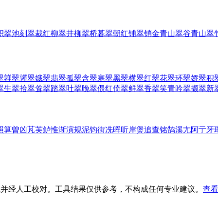
积翠池
刻翠裁红
柳翠井
柳翠桥
暮翠朝红
铺翠销金
青山翠谷
青山翠
翠
亸翠
嚲翠
娥翠
翡翠
孤翠
含翠
寒翠
黑翠
横翠
红翠
花翠
环翠
娇翠
积
翠
生翠
拾翠
耸翠
踏翠
吐翠
晚翠
偎红倚翠
鲜翠
香翠
笑青吟翠
撷翠
新
照
算
曽
凶
芃
芙
鲈
惟
渐
演
规
泥
钧
街
冼
晖
听
岸
煲
追
查
铭
鹄
溪
尢
阿
亍
牙
生成并经人工校对。工具结果仅供参考，不构成任何专业建议。
查看