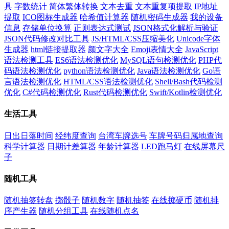
具
字数统计
简体繁体转换
文本去重
文本重复项提取
IP地址
提取
ICO图标生成器
哈希值计算器
随机密码生成器
我的设备
信息
存储单位换算
正则表达式测试
JSON格式化解析与验证
JSON代码修改对比工具
JS/HTML/CSS压缩美化
Unicode字体
生成器
html链接提取器
颜文字大全
Emoji表情大全
JavaScript
语法检测工具
ES6语法检测优化
MySQL语句检测优化
PHP代
码语法检测优化
python语法检测优化
Java语法检测优化
Go语
言语法检测优化
HTML/CSS语法检测优化
Shell/Bash代码检测
优化
C#代码检测优化
Rust代码检测优化
Swift/Kotlin检测优化
生活工具
日出日落时间
经纬度查询
台湾车牌选号
车牌号码归属地查询
科学计算器
日期计差算器
年龄计算器
LED跑马灯
在线屏幕尺
子
随机工具
随机抽签转盘
掷骰子
随机数字
随机抽签
在线掷硬币
随机排
序产生器
随机分组工具
在线随机点名