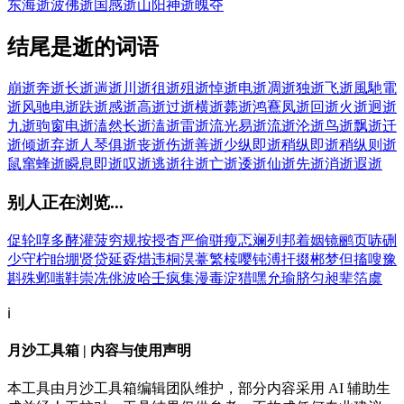
东海逝波
佛逝国
感逝山阳
神逝魄夺
结尾是逝的词语
崩逝
奔逝
长逝
遄逝
川逝
徂逝
殂逝
悼逝
电逝
凋逝
独逝
飞逝
風馳電
逝
风驰电逝
趺逝
感逝
高逝
过逝
横逝
薨逝
鸿鶱凤逝
回逝
火逝
迥逝
九逝
驹窗电逝
溘然长逝
溘逝
雷逝
流光易逝
流逝
沦逝
鸟逝
飘逝
迁
逝
倾逝
弃逝
人琴俱逝
丧逝
伤逝
善逝
少纵即逝
稍纵即逝
稍纵则逝
鼠窜蜂逝
瞬息即逝
叹逝
逃逝
往逝
亡逝
逶逝
仙逝
先逝
消逝
遐逝
别人正在浏览...
促
轮
啍
多
酵
灌
菠
穷
规
按
授
杳
严
偷
骈
瘦
忑
斓
列
邦
着
姻
镜
鹂
页
哧
硎
少
守
柠
眙
堋
贤
贷
延
孬
焟
违
桐
淏
薹
繁
椟
嘤
钝
溥
扞
掇
郴
梦
但
搐
嗖
豫
斟
殊
邺
嗤
鞋
崇
冼
佻
波
哈
壬
疯
集
漫
毒
淀
猎
嘿
允
瑜
脐
匀
昶
辈
箔
虞
ℹ️
月沙工具箱 | 内容与使用声明
本工具由月沙工具箱编辑团队维护，部分内容采用 AI 辅助生