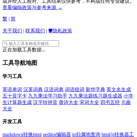
成并经人工校对。工具结果仅供参考，不构成任何专业建议。
查看编辑政策与参考来源 →
繁
|
简
关于我们
|
联系我们
|
🛡️隐私政策
正在加载工具数据...
工具导航地图
学习工具
英语单词
汉英词典
汉语词典
词语组词
新华字典
英文名生成
五十音字卡
九九乘法学习助手
九九乘法题练习题生成器
小学
生计算题生成
汉字转拼音
唐诗大全
宋词大全
四书五经
元曲
大全
开发工具
markdown转换html
ueditor编辑器
ip归属地查询
html/js转换器工