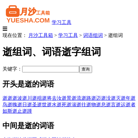
学习工具
☰
现在位置：
月沙工具箱
>
学习工具
>
词语组词
>
逝组词
逝组词、词语逝字组词
关键字：
开头是逝的词语
逝逝
逝波
逝川
逝殂
逝将去汝
逝景
逝流
逝路
逝迈
逝没
逝灭
逝年
逝
鸟
逝魄
逝日
逝圣
逝世
逝水
逝死
逝湍
逝往
逝物
逝息
逝言
逝运
逝者
如斯
逝止
逝踵
中间是逝的词语