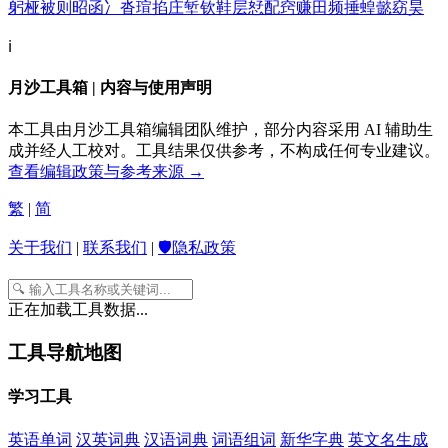
躬
桠
被
则
昭
函
冫
沓
瑄
掐
庄
堑
钦
鞋
层
恏
配
窍
赚
田
频
捶
蝗
懿
窈
昊
ℹ️
月沙工具箱 | 内容与使用声明
本工具由月沙工具箱编辑团队维护，部分内容采用 AI 辅助生
成并经人工校对。工具结果仅供参考，不构成任何专业建议。
查看编辑政策与参考来源 →
繁
|
简
关于我们
|
联系我们
|
🛡️隐私政策
正在加载工具数据...
工具导航地图
学习工具
英语单词
汉英词典
汉语词典
词语组词
新华字典
英文名生成