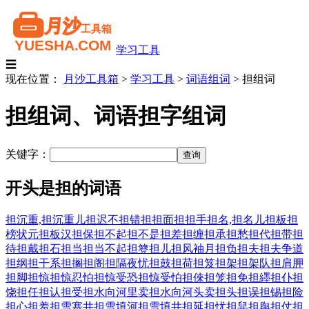
学习工具
☰
现在位置：
月沙工具箱
>
学习工具
>
词语组词
>
担组词
担组词、词语担字组词
关键字：
开头是担的词语
担沉重,担沉重儿
担迟不担错
担担面
担担手
担名,担名儿
担板
担
榜状元
担板汉
担保
担不起
担不是
担差
担缠
担承
担愁
担代
担带
担
待
担戴
担石
担当
担当不起
担簦
担儿
担风袖月
担负
担夫
担夫争道
担纲
担干系
担搁
担阁
担隔夜忧
担鼓
担荷
担笈
担架
担架队
担肩胛
担脚
担惊
担惊忍怕
担惊受恐
担惊受怕
担倈
担笼
担免
担纆
担仆
担
饶
担任
担认
担受
担水向河里卖
担水向河头卖
担头
担误
担锡
担险
担心
担羞
担雪塞井
担雪填河
担雪填井
担延
担忧
担舁
担舆
担仗
担