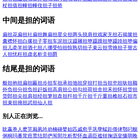
杖
担值
担幢
担幢伎
担子
担挢
中间是担的词语
扁担花
扁担社
扁担舞
扁担星
尖担两头脱
肩担戏
家无担石
揭箧担
囊
襟怀担白
撂担子
零担车
泥担汉
蹑屩担簦
蹑蹻担簦
蹑蹺担簦
偏
担儿
牵羊担酒
七担八挪
受怕担惊
熟切担子
束云担雪
挑担子
替古
人担忧
枉担虚名
析圭担爵
结尾是担的词语
般担
抱担
扁担
匾担
步担
车担
承担
弛担
穿担
打担
当担
兜担
驮担
额
外负担
分担
负担
赶饭担
高肩担
公担
勾担
荷担
盒担
禾担
怀担
货担
货郎担
尖担
肩担
经担
箩担
盘担
扦担
千斤担
千斤重担
樵担
石担
市
担
束担
挑担
武担
仙人担
别人正在浏览...
眈
嬴
巻
人
麽
芫
巅
夙
吟
劝
楠
碰
婪
姑
匹
戚
愈
乎
巩
孽
蜢
距
偎
侾
鄂
叼
舰
俐
桐
玛
番
茸
癌
贯
结
郑
俨
闱
郭
圪
析
犁
怀
血
遢
臣
褴
钳
掬
沥
皇
慵
萌
睌