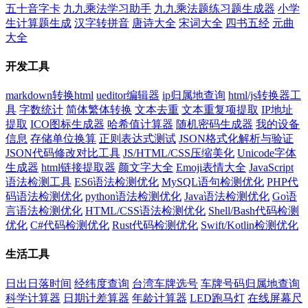
五十音字卡
九九乘法学习助手
九九乘法题练习题生成器
小学
生计算题生成
汉字转拼音
唐诗大全
宋词大全
四书五经
元曲
大全
开发工具
markdown转换html
ueditor编辑器
ip归属地查询
html/js转换器工
具
字数统计
简体繁体转换
文本去重
文本重复项提取
IP地址
提取
ICO图标生成器
哈希值计算器
随机密码生成器
我的设备
信息
存储单位换算
正则表达式测试
JSON格式化解析与验证
JSON代码修改对比工具
JS/HTML/CSS压缩美化
Unicode字体
生成器
html链接提取器
颜文字大全
Emoji表情大全
JavaScript
语法检测工具
ES6语法检测优化
MySQL语句检测优化
PHP代
码语法检测优化
python语法检测优化
Java语法检测优化
Go语
言语法检测优化
HTML/CSS语法检测优化
Shell/Bash代码检测
优化
C#代码检测优化
Rust代码检测优化
Swift/Kotlin检测优化
生活工具
日出日落时间
经纬度查询
台湾车牌选号
车牌号码归属地查询
科学计算器
日期计差算器
年龄计算器
LED跑马灯
在线屏幕尺