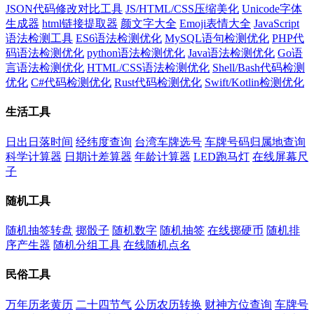
JSON代码修改对比工具
JS/HTML/CSS压缩美化
Unicode字体
生成器
html链接提取器
颜文字大全
Emoji表情大全
JavaScript
语法检测工具
ES6语法检测优化
MySQL语句检测优化
PHP代
码语法检测优化
python语法检测优化
Java语法检测优化
Go语
言语法检测优化
HTML/CSS语法检测优化
Shell/Bash代码检测
优化
C#代码检测优化
Rust代码检测优化
Swift/Kotlin检测优化
生活工具
日出日落时间
经纬度查询
台湾车牌选号
车牌号码归属地查询
科学计算器
日期计差算器
年龄计算器
LED跑马灯
在线屏幕尺
子
随机工具
随机抽签转盘
掷骰子
随机数字
随机抽签
在线掷硬币
随机排
序产生器
随机分组工具
在线随机点名
民俗工具
万年历老黄历
二十四节气
公历农历转换
财神方位查询
车牌号