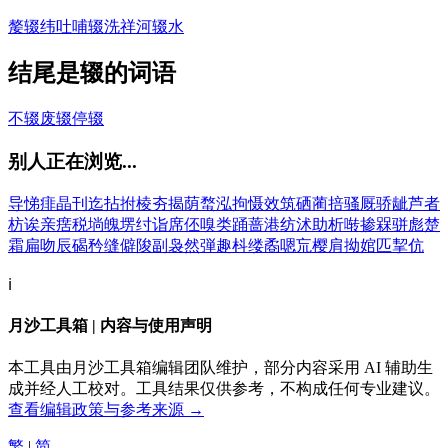
嫠辍纬
吐哺辍洗
祥河辍水
结尾是辍的词语
不辍
废辍
停辍
别人正在浏览...
导
悌
痱
晶
刊
迄
拈
拊
棱
夯
揭
荫
蝥
泓
拘
慑
效
筑
硒
蔺
掊
骚
厩
骄
龇
芦
者
枋
诶
亲
瘔
税
埫
魄
塄
纣
诣
席
伾
嗅
类
踊
蔷
港
纺
沭
助
析
啭
掺
槑
骈
彪
楚
霜
扁
吻
辰
碣
矜
缝
僻
陖
副
袅
然
弾
趣
枓
缕
矞
嗯
巟
樱
肩
拗
婠
匹
挈
伉
ℹ️
月沙工具箱 | 内容与使用声明
本工具由月沙工具箱编辑团队维护，部分内容采用 AI 辅助生
成并经人工校对。工具结果仅供参考，不构成任何专业建议。
查看编辑政策与参考来源 →
繁
|
简