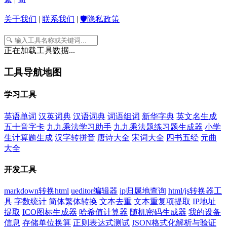
关于我们
|
联系我们
|
🛡️隐私政策
正在加载工具数据...
工具导航地图
学习工具
英语单词
汉英词典
汉语词典
词语组词
新华字典
英文名生成
五十音字卡
九九乘法学习助手
九九乘法题练习题生成器
小学
生计算题生成
汉字转拼音
唐诗大全
宋词大全
四书五经
元曲
大全
开发工具
markdown转换html
ueditor编辑器
ip归属地查询
html/js转换器工
具
字数统计
简体繁体转换
文本去重
文本重复项提取
IP地址
提取
ICO图标生成器
哈希值计算器
随机密码生成器
我的设备
信息
存储单位换算
正则表达式测试
JSON格式化解析与验证