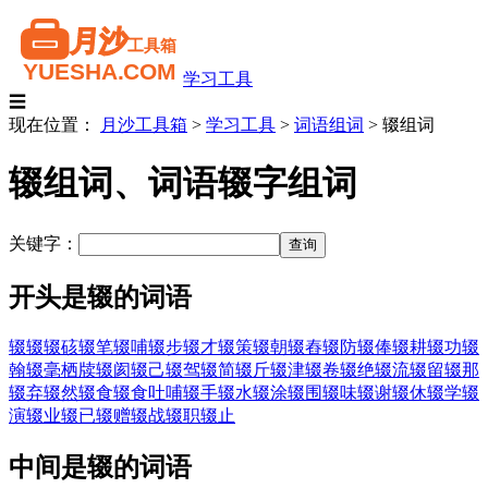
学习工具
☰
现在位置：
月沙工具箱
>
学习工具
>
词语组词
>
辍组词
辍组词、词语辍字组词
关键字：
开头是辍的词语
辍辍
辍硋
辍笔
辍哺
辍步
辍才
辍策
辍朝
辍舂
辍防
辍俸
辍耕
辍功
辍
翰
辍毫栖牍
辍阂
辍己
辍驾
辍简
辍斤
辍津
辍卷
辍绝
辍流
辍留
辍那
辍弃
辍然
辍食
辍食吐哺
辍手
辍水
辍涂
辍围
辍味
辍谢
辍休
辍学
辍
演
辍业
辍已
辍赠
辍战
辍职
辍止
中间是辍的词语