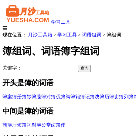
学习工具
☰
现在位置：
月沙工具箱
>
学习工具
>
词语组词
>
簿组词
簿组词、词语簿字组词
关键字：
开头是簿的词语
簿案
簿册
簿钞
簿牒
簿对
簿伐
簿阀
簿籍
簿记
簿决
簿历
簿吏
簿列
簿
中间是簿的词语
朝簿厅
短簿祠
对簿公堂
卤簿使