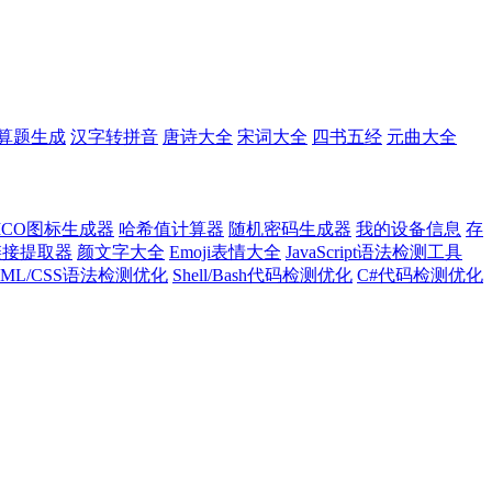
算题生成
汉字转拼音
唐诗大全
宋词大全
四书五经
元曲大全
ICO图标生成器
哈希值计算器
随机密码生成器
我的设备信息
存
l链接提取器
颜文字大全
Emoji表情大全
JavaScript语法检测工具
TML/CSS语法检测优化
Shell/Bash代码检测优化
C#代码检测优化