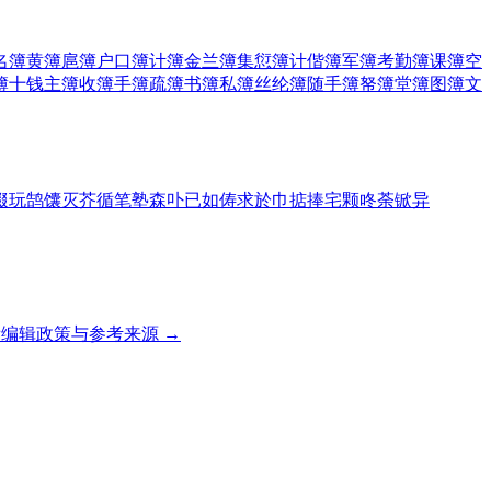
名簿
黄簿
扈簿
户口簿
计簿
金兰簿
集愆簿
计偕簿
军簿
考勤簿
课簿
空
簿
十钱主簿
收簿
手簿
疏簿
书簿
私簿
丝纶簿
随手簿
帑簿
堂簿
图簿
文
掇
玩
鹄
馕
灭
芥
循
笔
塾
森
卟
已
如
俦
求
於
巾
掂
捧
宅
颗
咚
荼
锨
异
编辑政策与参考来源 →