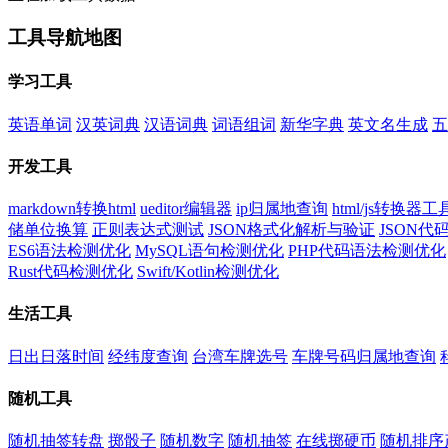
工具导航地图
学习工具
英语单词
汉英词典
汉语词典
词语组词
新华字典
英文名生成
五
开发工具
markdown转换html
ueditor编辑器
ip归属地查询
html/js转换器工
储单位换算
正则表达式测试
JSON格式化解析与验证
JSON
ES6语法检测优化
MySQL语句检测优化
PHP代码语法检测优化
Rust代码检测优化
Swift/Kotlin检测优化
生活工具
日出日落时间
经纬度查询
台湾车牌选号
车牌号码归属地查询
随机工具
随机抽签转盘
掷骰子
随机数字
随机抽签
在线掷硬币
随机排序