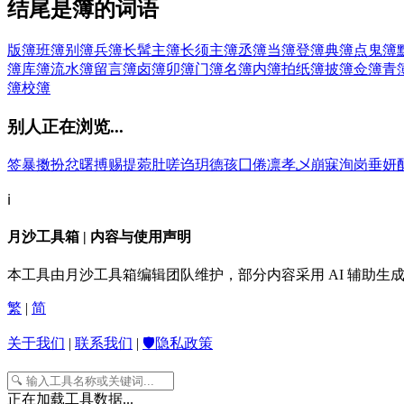
结尾是簿的词语
版簿
班簿
别簿
兵簿
长髯主簿
长须主簿
丞簿
当簿
登簿
典簿
点鬼簿
簿
库簿
流水簿
留言簿
卤簿
卯簿
门簿
名簿
内簿
拍纸簿
披簿
佥簿
青
簿
校簿
别人正在浏览...
签
暴
擞
扮
忿
曙
搏
赐
提
菀
肚
嗟
诌
玥
德
孩
囗
倦
凛
孝
乄
崩
寐
洵
岗
垂
妍
ℹ️
月沙工具箱 | 内容与使用声明
本工具由月沙工具箱编辑团队维护，部分内容采用 AI 辅助
繁
|
简
关于我们
|
联系我们
|
🛡️隐私政策
正在加载工具数据...