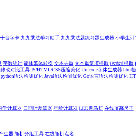
十音字卡
九九乘法学习助手
九九乘法题练习题生成器
小学生计
具
字数统计
简体繁体转换
文本去重
文本重复项提取
IP地址提取
代码修改对比工具
JS/HTML/CSS压缩美化
Unicode字体生成器
htm
python语法检测优化
Java语法检测优化
Go语言语法检测优化
H
科学计算器
日期计差算器
年龄计算器
LED跑马灯
在线屏幕尺子
产生器
随机分组工具
在线随机点名