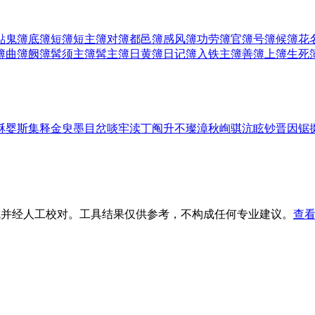
點鬼簿
底簿
短簿
短主簿
对簿
都邑簿
感风簿
功劳簿
官簿
号簿
候簿
花
簿
曲簿
阙簿
髯须主簿
髯主簿
日黄簿
日记簿
入铁主簿
善簿
上簿
生死
酥
婴
斯
集
释
金
臾
墨
目
岔
啖
牢
渎
丁
阄
升
不
璨
漳
秋
峋
骐
沆
眩
钞
晋
因
锯
生成并经人工校对。工具结果仅供参考，不构成任何专业建议。
查看