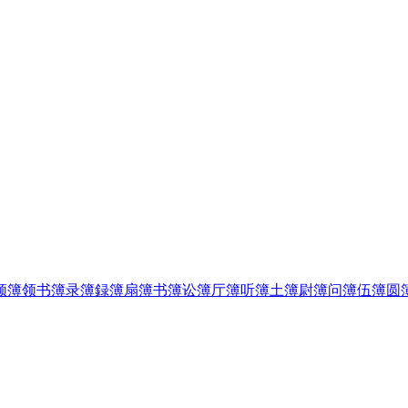
领
簿领书
簿录
簿録
簿扇
簿书
簿讼
簿厅
簿听
簿土
簿尉
簿问
簿伍
簿圆