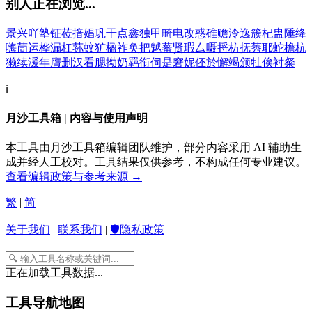
别人正在浏览...
景
兴
吖
塾
钲
莅
揞
娼
巩
干
点
鑫
独
甲
畸
电
改
惑
碓
赡
泠
逸
簇
杞
盅
陲
绛
嗨
茼
运
桦
漏
杠
荪
蚊
犷
楹
祚
奂
把
魆
蕃
贤
瑕
厶
嗫
捋
枋
抚
莠
耶
蛇
檐
杭
獭
续
湲
年
膺
删
汉
看
腮
拗
奶
羁
衔
伺
是
窘
妮
伾
於
懈
竭
颁
牡
俟
衬
粲
ℹ️
月沙工具箱 | 内容与使用声明
本工具由月沙工具箱编辑团队维护，部分内容采用 AI 辅助生
成并经人工校对。工具结果仅供参考，不构成任何专业建议。
查看编辑政策与参考来源 →
繁
|
简
关于我们
|
联系我们
|
🛡️隐私政策
正在加载工具数据...
工具导航地图