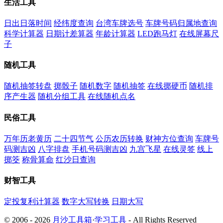
生活工具
日出日落时间
经纬度查询
台湾车牌选号
车牌号码归属地查询
科学计算器
日期计差算器
年龄计算器
LED跑马灯
在线屏幕尺
子
随机工具
随机抽签转盘
掷骰子
随机数字
随机抽签
在线掷硬币
随机排
序产生器
随机分组工具
在线随机点名
民俗工具
万年历老黄历
二十四节气
公历农历转换
财神方位查询
车牌号
码测吉凶
八字排盘
手机号码测吉凶
九宫飞星
在线灵签
线上
掷筊
称骨算命
红沙日查询
财智工具
定投复利计算器
数字大写转换
日期大写
© 2006 - 2026
月沙工具箱
·
学习工具
- All Rights Reserved