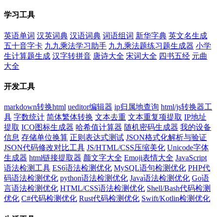
学习工具
英语单词
汉英词典
汉语词典
词语组词
新华字典
英文名生成
五十音字卡
九九乘法学习助手
九九乘法题练习题生成器
小学
生计算题生成
汉字转拼音
唐诗大全
宋词大全
四书五经
元曲
大全
开发工具
markdown转换html
ueditor编辑器
ip归属地查询
html/js转换器工
具
字数统计
简体繁体转换
文本去重
文本重复项提取
IP地址
提取
ICO图标生成器
哈希值计算器
随机密码生成器
我的设备
信息
存储单位换算
正则表达式测试
JSON格式化解析与验证
JSON代码修改对比工具
JS/HTML/CSS压缩美化
Unicode字体
生成器
html链接提取器
颜文字大全
Emoji表情大全
JavaScript
语法检测工具
ES6语法检测优化
MySQL语句检测优化
PHP代
码语法检测优化
python语法检测优化
Java语法检测优化
Go语
言语法检测优化
HTML/CSS语法检测优化
Shell/Bash代码检测
优化
C#代码检测优化
Rust代码检测优化
Swift/Kotlin检测优化