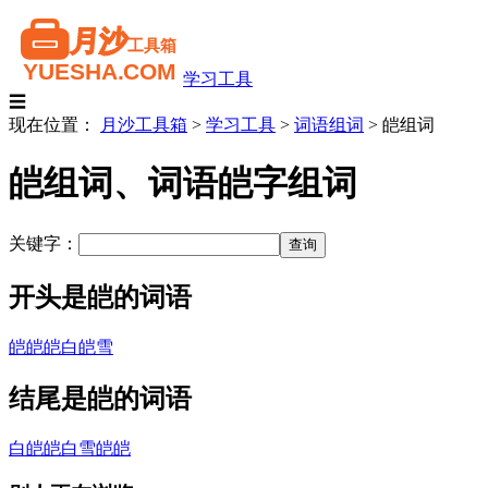
学习工具
☰
现在位置：
月沙工具箱
>
学习工具
>
词语组词
>
皑组词
皑组词、词语皑字组词
关键字：
开头是皑的词语
皑皑
皑白
皑雪
结尾是皑的词语
白皑皑
白雪皑皑