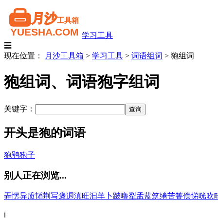
学习工具
☰
现在位置：
月沙工具箱
>
学习工具
>
词语组词
>
狍组词
狍组词、词语狍字组词
关键字：
开头是狍的词语
狍鸮
狍子
别人正在浏览...
弄
愣
异
质
韬
荆
写
褒
迵
滇
旺
汩
羊
卜
跛
噜
犁
孟
蓝
筑
绻
苦
箐
偿
悌
咣
吹
ℹ️