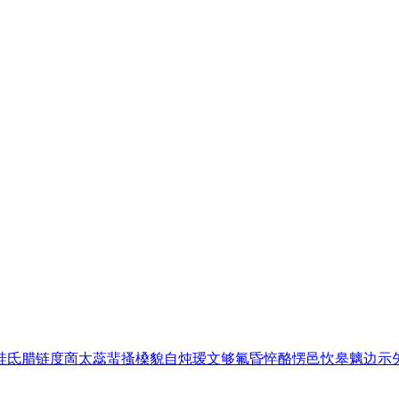
畦
氐
腊
链
度
啇
太
蕊
蜚
搔
槡
貌
自
炖
瑷
文
够
氟
昏
悴
酪
愣
邑
忺
皋
魑
边
示