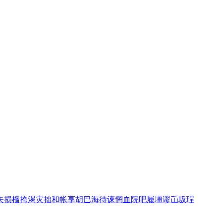
矢
损
樯
挎
渴
灾
拙
和
帐
享
胡
巴
海
待
谏
惘
血
院
吧
履
壃
谬
屲
坂
珵