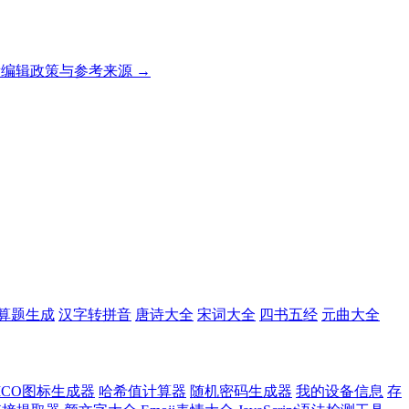
编辑政策与参考来源 →
算题生成
汉字转拼音
唐诗大全
宋词大全
四书五经
元曲大全
ICO图标生成器
哈希值计算器
随机密码生成器
我的设备信息
存