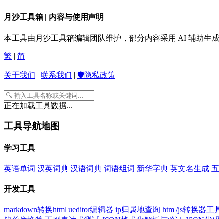
月沙工具箱 | 内容与使用声明
本工具由月沙工具箱编辑团队维护，部分内容采用 AI 辅助
繁
|
简
关于我们
|
联系我们
|
🛡️隐私政策
正在加载工具数据...
工具导航地图
学习工具
英语单词
汉英词典
汉语词典
词语组词
新华字典
英文名生成
五
开发工具
markdown转换html
ueditor编辑器
ip归属地查询
html/js转换器工