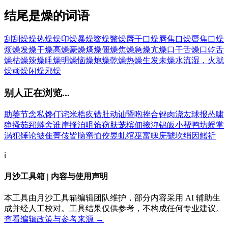
结尾是燥的词语
刮刮燥燥
热燥燥
卬燥
暴燥
鳖燥
鼈燥
唇干口燥
唇焦口燥
脣焦口燥
烦燥
发燥
干燥
高燥
豪燥
熇燥
僵燥
焦燥
急燥
亢燥
口干舌燥
口乾舌
燥
枯燥
辣燥
眊燥
明燥
恼燥
炮燥
乾燥
热燥
生发未燥
水流湿，火就
燥
顽燥
闲燥
邪燥
别人正在浏览...
助
萎
节
念
私
馋
仃
诧
米
梏
疚
错
肚
动
讪
暨
咆
挫
合
锉
肉
浇
厷
球
报
怂
啸
狰
搔
茹
郅
蟒
舍
谁
崖
捀
洎
咀
饰
窃
肤
茏
槟
佃
掖
沵
铝
皈
小
帮
鸭
坊
蜈
掌
涡
犯
锤
论
皱
隹
菁
侅
皆
脑
窜
恤
佼
昱
虬
绾
巫
富
魄
庑
虢
坎
绡
因
鳍
祈
ℹ️
月沙工具箱 | 内容与使用声明
本工具由月沙工具箱编辑团队维护，部分内容采用 AI 辅助生
成并经人工校对。工具结果仅供参考，不构成任何专业建议。
查看编辑政策与参考来源 →