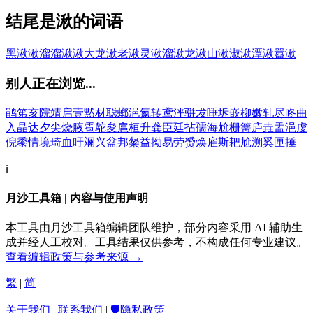
结尾是湫的词语
黑湫湫
溜溜湫湫
大龙湫
老湫
灵湫
溜湫
龙湫
山湫
淑湫
潭湫
嚣湫
别人正在浏览...
鹃
笫
亥
院
靖
启
壹
黙
材
聪
螂
浥
氮
转
鸢
泙
骈
犮
唾
坼
嵌
柳
嫩
轧
尽
咚
曲
入
晶
达
夕
尖
烧
腋
雹
鸵
夋
扈
桓
升
龚
臣
廷
拈
孺
海
尬
栅
篝
庐
垚
盂
浥
虔
倪
黍
情
境
琦
血
吁
斓
兴
盆
邦
粲
益
拗
易
劳
赟
焕
雇
斯
耙
尬
溯
奚
匣
捶
ℹ️
月沙工具箱 | 内容与使用声明
本工具由月沙工具箱编辑团队维护，部分内容采用 AI 辅助生
成并经人工校对。工具结果仅供参考，不构成任何专业建议。
查看编辑政策与参考来源 →
繁
|
简
关于我们
|
联系我们
|
🛡️隐私政策