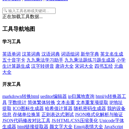
正在加载工具数据...
工具导航地图
学习工具
英语单词
汉英词典
汉语词典
词语组词
新华字典
英文名生成
五十音字卡
九九乘法学习助手
九九乘法题练习题生成器
小学
生计算题生成
汉字转拼音
唐诗大全
宋词大全
四书五经
元曲
大全
开发工具
markdown转换html
ueditor编辑器
ip归属地查询
html/js转换器工
具
字数统计
简体繁体转换
文本去重
文本重复项提取
IP地址
提取
ICO图标生成器
哈希值计算器
随机密码生成器
我的设备
信息
存储单位换算
正则表达式测试
JSON格式化解析与验证
JSON代码修改对比工具
JS/HTML/CSS压缩美化
Unicode字体
生成器
html链接提取器
颜文字大全
Emoji表情大全
JavaScript