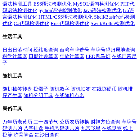
语法检测工具
ES6语法检测优化
MySQL语句检测优化
PHP代
码语法检测优化
python语法检测优化
Java语法检测优化
Go语
言语法检测优化
HTML/CSS语法检测优化
Shell/Bash代码检测
优化
C#代码检测优化
Rust代码检测优化
Swift/Kotlin检测优化
生活工具
日出日落时间
经纬度查询
台湾车牌选号
车牌号码归属地查询
科学计算器
日期计差算器
年龄计算器
LED跑马灯
在线屏幕尺
子
随机工具
随机抽签转盘
掷骰子
随机数字
随机抽签
在线掷硬币
随机排
序产生器
随机分组工具
在线随机点名
民俗工具
万年历老黄历
二十四节气
公历农历转换
财神方位查询
车牌号
码测吉凶
八字排盘
手机号码测吉凶
九宫飞星
在线灵签
线上
掷筊
称骨算命
红沙日查询