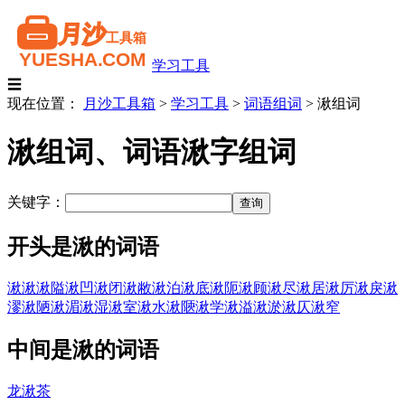
学习工具
☰
现在位置：
月沙工具箱
>
学习工具
>
词语组词
>
湫组词
湫组词、词语湫字组词
关键字：
开头是湫的词语
湫湫
湫隘
湫凹
湫闭
湫敝
湫泊
湫底
湫阨
湫顾
湫尽
湫居
湫厉
湫戾
湫
漻
湫陋
湫湄
湫湿
湫室
湫水
湫陿
湫学
湫溢
湫淤
湫仄
湫窄
中间是湫的词语
龙湫茶