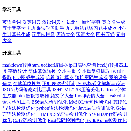
学习工具
英语单词
汉英词典
汉语词典
词语组词
新华字典
英文名生成
五十音字卡
九九乘法学习助手
九九乘法题练习题生成器
小学
生计算题生成
汉字转拼音
唐诗大全
宋词大全
四书五经
元曲
大全
开发工具
markdown转换html
ueditor编辑器
ip归属地查询
html/js转换器工
具
字数统计
简体繁体转换
文本去重
文本重复项提取
IP地址
提取
ICO图标生成器
哈希值计算器
随机密码生成器
我的设备
信息
存储单位换算
正则表达式测试
JSON格式化解析与验证
JSON代码修改对比工具
JS/HTML/CSS压缩美化
Unicode字体
生成器
html链接提取器
颜文字大全
Emoji表情大全
JavaScript
语法检测工具
ES6语法检测优化
MySQL语句检测优化
PHP代
码语法检测优化
python语法检测优化
Java语法检测优化
Go语
言语法检测优化
HTML/CSS语法检测优化
Shell/Bash代码检测
优化
C#代码检测优化
Rust代码检测优化
Swift/Kotlin检测优化