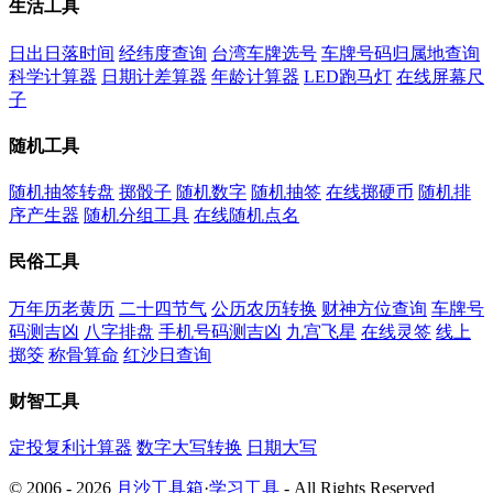
生活工具
日出日落时间
经纬度查询
台湾车牌选号
车牌号码归属地查询
科学计算器
日期计差算器
年龄计算器
LED跑马灯
在线屏幕尺
子
随机工具
随机抽签转盘
掷骰子
随机数字
随机抽签
在线掷硬币
随机排
序产生器
随机分组工具
在线随机点名
民俗工具
万年历老黄历
二十四节气
公历农历转换
财神方位查询
车牌号
码测吉凶
八字排盘
手机号码测吉凶
九宫飞星
在线灵签
线上
掷筊
称骨算命
红沙日查询
财智工具
定投复利计算器
数字大写转换
日期大写
© 2006 - 2026
月沙工具箱
·
学习工具
- All Rights Reserved