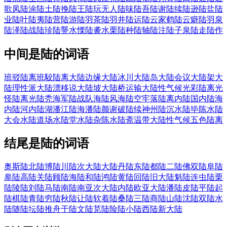
歌凤
陆涂
陆土
陆挽
陆王
陆玩无人
陆味
陆吾
陆谢
陆续
陆逊
陆盐
陆
业
陆叶
陆夷
陆营
陆游
陆羽茶
陆羽井
陆运
陆云家鹤
陆云癖
陆羽泉
陆泽
陆战
陆珍
陆讋水慄
陆詟水栗
陆种
陆轴
陆注
陆子泉
陆走
陆作
中间是陆的词语
班驳陆离
班駮陆离
大陆边缘
大陆冰川
大陆岛
大陆会议
大陆架
大
陆理性派
大陆漂移说
大陆坡
大陆桥运输
大陆性气候
光彩陆离
光
怪陆离
光陆秃
海军陆战队
海陆风
海陆空
牢落陆离
内陆国
内陆海
内陆河
内陆湖
潘江陆海
潘陆颜谢
破陆续
神州陆沉
水陆毕陈
水陆
大会
水陆道场
水陆堂
水陆杂陈
水陆斋
温带大陆性气候
五色陆离
结尾是陆的词语
奥斯陆
北陆
博陆
川陆
次大陆
大陆
丹陆
东陆
都陆
二陆
佛双陆
阜陆
皋陆
高陆
关陆
顾陆
海陆
和陆
鸿陆
黄陆
回陆
旧大陆
魁陆
连虫陆
栗
陆
陵陆
刘陆
马陆
南陆
南亚次大陆
内陆
欧亚大陆
潘陆
皮陆
平陆
起
陆
棋陆
青陆
穷陆
秋陆
让陆
软着陆
桑陆
三陆
商陆
山陆
沈陆
双陆
水
陆
随陆
坛陆
推舟于陆
文陆
苋陆
险陆
小陆
西陆
新大陆