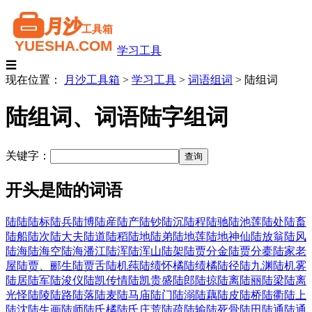
学习工具
☰
现在位置：
月沙工具箱
>
学习工具
>
词语组词
>
陆组词
陆组词、词语陆字组词
关键字：
开头是陆的词语
陆陆
陆标
陆兵
陆博
陆産
陆产
陆钞
陆沉
陆程
陆驰
陆池莲
陆处
陆畜
陆船
陆次
陆大夫
陆道
陆稻
陆地
陆弟
陆地莲
陆地神仙
陆放翁
陆风
陆海
陆海空
陆海潘江
陆浑
陆浑山
陆架
陆贾分金
陆贾分橐
陆家老
屋
陆贾、郦生
陆贾舌
陆机莼
陆绩怀橘
陆绩橘
陆径
陆九渊
陆机雾
陆居
陆军
陆浚仪
陆凯传情
陆凯贵盛
陆郎
陆掠
陆离
陆丽
陆梁
陆离
光怪
陆陵
陆路
陆落
陆麦
陆马庙
陆门
陆溺
陆藕
陆皮
陆桥
陆衢
陆上
陆沈
陆生画
陆师
陆氏橘
陆氏庄荒
陆疏
陆输
陆死骨
陆田
陆通
陆通