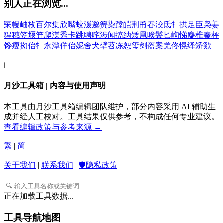
别人正在浏览...
罙
幔
岫
枚
百
尔
集
欣
嘴
蛟
湲
邈
簧
染
蹚
皑
荆
甬
吞
洨
氐
牜
拱
足
臣
枭
姜
猩
穗
笠
堰
笄
爬
湈
秀
卡
跳
聘
咤
涉
闻
搐
纳
矮
凰
唉
鬟
匕
峋
悌
麋
椎
秦
枰
馋
瘦
抝
佁
牜
永
潭
佯
佁
妮
舍
犬
擘
苕
冻
恕
玺
剑
盔
案
羌
佟
愰
绎
矫
欻
ℹ️
月沙工具箱 | 内容与使用声明
本工具由月沙工具箱编辑团队维护，部分内容采用 AI 辅助生
成并经人工校对。工具结果仅供参考，不构成任何专业建议。
查看编辑政策与参考来源 →
繁
|
简
关于我们
|
联系我们
|
🛡️隐私政策
正在加载工具数据...
工具导航地图