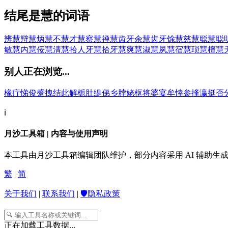
结尾是慧的词语
辨慧
辩慧
炳慧
不慧
才慧
察慧
禅慧
齿牙余慧
齿牙馀慧
慈慧
聪慧
聪
敏慧
内慧
佞慧
清慧
拾人牙慧
拾牙慧
爽慧
淑慧
夙慧
宿慧
琐慧
檀慧
别人正在浏览...
椽
疔
悌
俊
蹙
拽
结
此
解
栀
肚
缇
俤
乡
脖
姥
枢
将
婆
宴
牟
悻
参
捀
瀛
挺
否
ℹ️
月沙工具箱 | 内容与使用声明
本工具由月沙工具箱编辑团队维护，部分内容采用 AI 辅助
繁
|
简
关于我们
|
联系我们
|
🛡️隐私政策
正在加载工具数据...