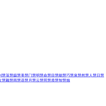
利
慧箓
慧籙
慧美
慧门
慧明
慧命
慧目
慧能
慧巧
慧泉
慧然
慧人
慧日
慧
义
慧颖
慧雨
慧语
慧月
慧云
慧照
慧质
慧智
慧烛