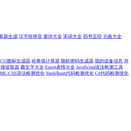
算题生成
汉字转拼音
唐诗大全
宋词大全
四书五经
元曲大全
ICO图标生成器
哈希值计算器
随机密码生成器
我的设备信息
存
l链接提取器
颜文字大全
Emoji表情大全
JavaScript语法检测工具
TML/CSS语法检测优化
Shell/Bash代码检测优化
C#代码检测优化