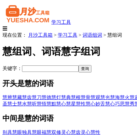
学习工具
☰
现在位置：
月沙工具箱
>
学习工具
>
词语组词
>
慧组词
慧组词、词语慧字组词
关键字：
开头是慧的词语
慧辨
慧藏
慧齿
慧刀
慧德
慧灯
慧典
慧根
慧骨
慧观
慧光
慧海
慧火
慧
圣
慧士
慧水
慧听
慧悟
慧黠
慧心
慧星
慧性
慧心妙舌
慧心巧思
慧秀
中间是慧的词语
别具慧眼
独具慧眼
福慧双修
灵心慧齿
灵心慧性