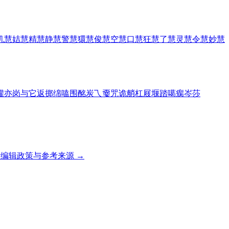
机慧
姞慧
精慧
静慧
警慧
獧慧
俊慧
空慧
口慧
狂慧
了慧
灵慧
令慧
妙慧
罐
亦
岗
与
它
返
掷
绵
嗑
围
酩
炭
乁
嫑
咒
诡
艄
杠
屐
堰
踏
噶
瘸
岑
莎
编辑政策与参考来源 →