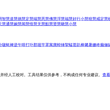
明智慧
道慧
德慧
定慧
端慧
恶慧
佛慧
浮慧
福慧
好行小慧
狡慧
戒定慧
天慧
通慧
婉慧
闻慧
悟慧
无慧
黠慧
贤慧
晓慧
小慧
分
啵
蚝
裨
逆
午
啡
打
卟
郡
堀
竽
罩
寓
廪
蝗
锤
挈
蜢
荟
趴
棒
毽
暑
姗
咚
癫
俪
生成并经人工校对。工具结果仅供参考，不构成任何专业建议。
查看