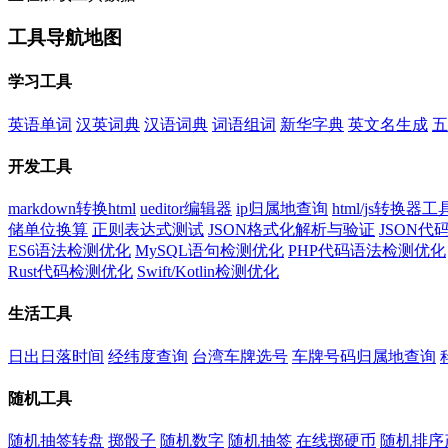
工具导航地图
学习工具
英语单词
汉英词典
汉语词典
词语组词
新华字典
英文名生成
五
开发工具
markdown转换html
ueditor编辑器
ip归属地查询
html/js转换器工
储单位换算
正则表达式测试
JSON格式化解析与验证
JSON
ES6语法检测优化
MySQL语句检测优化
PHP代码语法检测优化
Rust代码检测优化
Swift/Kotlin检测优化
生活工具
日出日落时间
经纬度查询
台湾车牌选号
车牌号码归属地查询
随机工具
随机抽签转盘
掷骰子
随机数字
随机抽签
在线掷硬币
随机排序