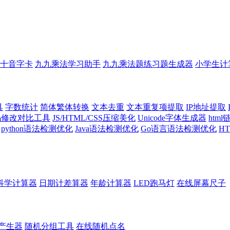
十音字卡
九九乘法学习助手
九九乘法题练习题生成器
小学生计
具
字数统计
简体繁体转换
文本去重
文本重复项提取
IP地址提取
代码修改对比工具
JS/HTML/CSS压缩美化
Unicode字体生成器
htm
python语法检测优化
Java语法检测优化
Go语言语法检测优化
H
科学计算器
日期计差算器
年龄计算器
LED跑马灯
在线屏幕尺子
产生器
随机分组工具
在线随机点名