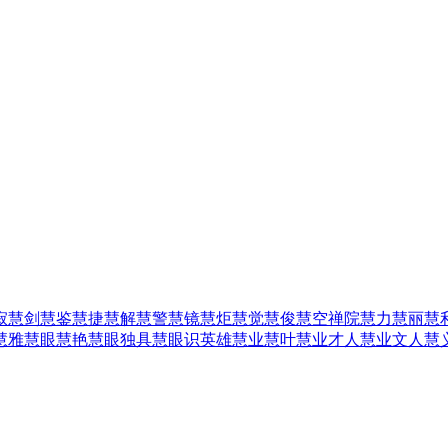
寂
慧剑
慧鉴
慧捷
慧解
慧警
慧镜
慧炬
慧觉
慧俊
慧空禅院
慧力
慧丽
慧
慧雅
慧眼
慧艳
慧眼独具
慧眼识英雄
慧业
慧叶
慧业才人
慧业文人
慧