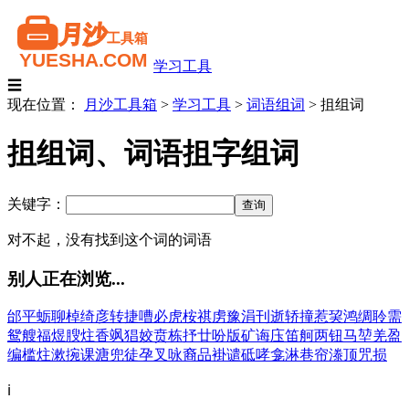
学习工具
☰
现在位置：
月沙工具箱
>
学习工具
>
词语组词
>
抯组词
抯组词、词语抯字组词
关键字：
对不起，没有找到这个词的词语
别人正在浏览...
邰
平
蛎
聊
棹
绮
彦
转
捷
嘈
必
虎
桉
祺
虏
豫
涓
刊
逝
轿
撞
惹
巭
鸿
绸
聆
需
鸳
艘
福
煜
膄
炷
香
飒
猖
姣
贲
栋
抒
廿
吩
版
矿
诲
庒
笛
舸
两
钮
马
堃
羌
盈
编
槛
炷
漱
捥
课
溏
兜
徒
孕
叉
咏
裔
品
褂
谴
砥
哮
龛
淋
巷
帘
漛
顶
咒
损
ℹ️