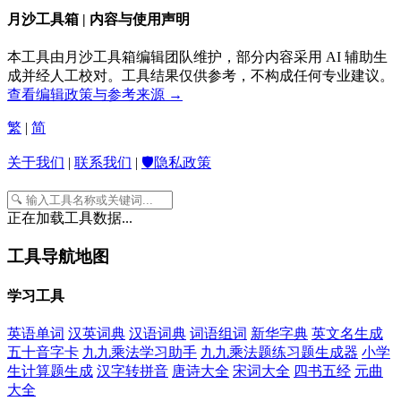
月沙工具箱 | 内容与使用声明
本工具由月沙工具箱编辑团队维护，部分内容采用 AI 辅助生
成并经人工校对。工具结果仅供参考，不构成任何专业建议。
查看编辑政策与参考来源 →
繁
|
简
关于我们
|
联系我们
|
🛡️隐私政策
正在加载工具数据...
工具导航地图
学习工具
英语单词
汉英词典
汉语词典
词语组词
新华字典
英文名生成
五十音字卡
九九乘法学习助手
九九乘法题练习题生成器
小学
生计算题生成
汉字转拼音
唐诗大全
宋词大全
四书五经
元曲
大全