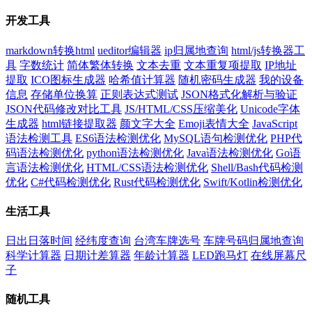
开发工具
markdown转换html
ueditor编辑器
ip归属地查询
html/js转换器工
具
字数统计
简体繁体转换
文本去重
文本重复项提取
IP地址
提取
ICO图标生成器
哈希值计算器
随机密码生成器
我的设备
信息
存储单位换算
正则表达式测试
JSON格式化解析与验证
JSON代码修改对比工具
JS/HTML/CSS压缩美化
Unicode字体
生成器
html链接提取器
颜文字大全
Emoji表情大全
JavaScript
语法检测工具
ES6语法检测优化
MySQL语句检测优化
PHP代
码语法检测优化
python语法检测优化
Java语法检测优化
Go语
言语法检测优化
HTML/CSS语法检测优化
Shell/Bash代码检测
优化
C#代码检测优化
Rust代码检测优化
Swift/Kotlin检测优化
生活工具
日出日落时间
经纬度查询
台湾车牌选号
车牌号码归属地查询
科学计算器
日期计差算器
年龄计算器
LED跑马灯
在线屏幕尺
子
随机工具