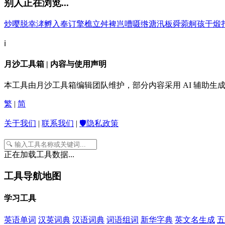
别人正在浏览...
炒
嘤
脱
幸
涍
孵
入
奉
订
擎
樵
立
舛
裨
岂
嘈
嗫
绺
溏
汛
板
舜
菀
舸
孩
于
煅
ℹ️
月沙工具箱 | 内容与使用声明
本工具由月沙工具箱编辑团队维护，部分内容采用 AI 辅助
繁
|
简
关于我们
|
联系我们
|
🛡️隐私政策
正在加载工具数据...
工具导航地图
学习工具
英语单词
汉英词典
汉语词典
词语组词
新华字典
英文名生成
五