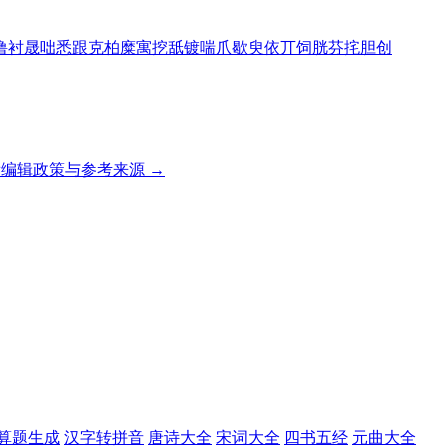
噜
衬
晟
咄
悉
跟
克
柏
糜
寓
挖
舐
镀
喘
爪
歇
臾
依
丌
饲
胱
芬
挓
胆
创
编辑政策与参考来源 →
算题生成
汉字转拼音
唐诗大全
宋词大全
四书五经
元曲大全