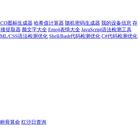
ICO图标生成器
哈希值计算器
随机密码生成器
我的设备信息
存
l链接提取器
颜文字大全
Emoji表情大全
JavaScript语法检测工具
TML/CSS语法检测优化
Shell/Bash代码检测优化
C#代码检测优化
称骨算命
红沙日查询