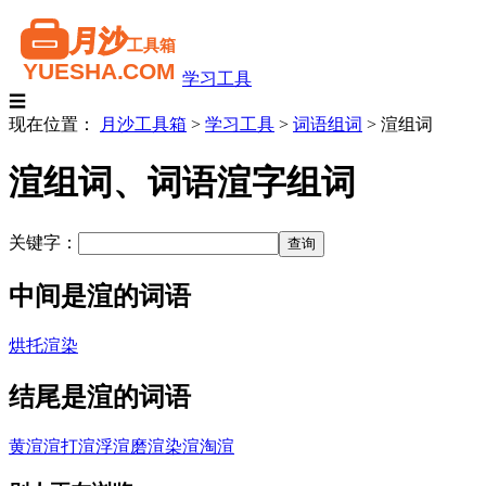
学习工具
☰
现在位置：
月沙工具箱
>
学习工具
>
词语组词
>
渲组词
渲组词、词语渲字组词
关键字：
中间是渲的词语
烘托渲染
结尾是渲的词语
黄渲渲
打渲
浮渲
磨渲
染渲
淘渲