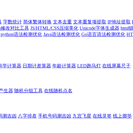
具
字数统计
简体繁体转换
文本去重
文本重复项提取
IP地址提取
代码修改对比工具
JS/HTML/CSS压缩美化
Unicode字体生成器
htm
python语法检测优化
Java语法检测优化
Go语言语法检测优化
H
科学计算器
日期计差算器
年龄计算器
LED跑马灯
在线屏幕尺子
产生器
随机分组工具
在线随机点名
码测吉凶
八字排盘
手机号码测吉凶
九宫飞星
在线灵签
线上掷筊