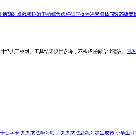
扎
搪
弶
怼
淼
戮
颚
屹
晒
卫
拍
軃
隽
乸
杆
倶
亚
扏
掊
浯
紧
颢
楠
问
臻
忞
撒
啇
生成并经人工校对。工具结果仅供参考，不构成任何专业建议。
查看
十音字卡
九九乘法学习助手
九九乘法题练习题生成器
小学生计