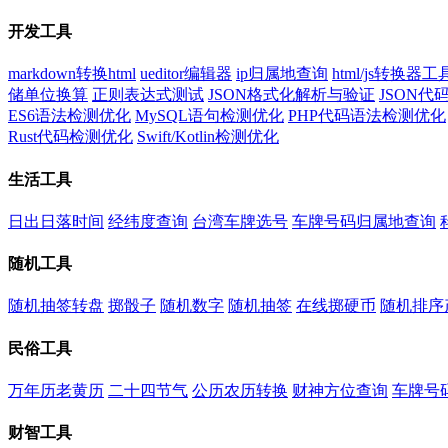
开发工具
markdown转换html
ueditor编辑器
ip归属地查询
html/js转换器工
储单位换算
正则表达式测试
JSON格式化解析与验证
JSON
ES6语法检测优化
MySQL语句检测优化
PHP代码语法检测优化
Rust代码检测优化
Swift/Kotlin检测优化
生活工具
日出日落时间
经纬度查询
台湾车牌选号
车牌号码归属地查询
随机工具
随机抽签转盘
掷骰子
随机数字
随机抽签
在线掷硬币
随机排序
民俗工具
万年历老黄历
二十四节气
公历农历转换
财神方位查询
车牌号
财智工具