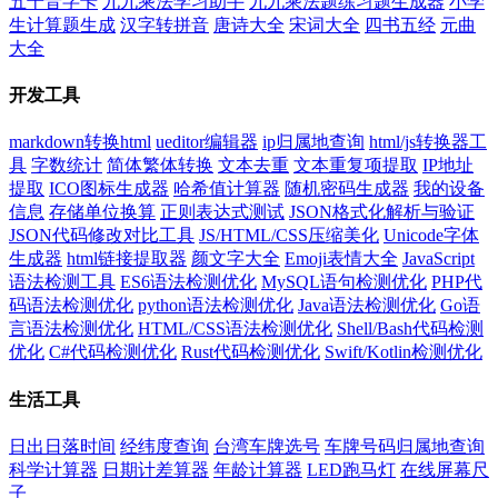
五十音字卡
九九乘法学习助手
九九乘法题练习题生成器
小学
生计算题生成
汉字转拼音
唐诗大全
宋词大全
四书五经
元曲
大全
开发工具
markdown转换html
ueditor编辑器
ip归属地查询
html/js转换器工
具
字数统计
简体繁体转换
文本去重
文本重复项提取
IP地址
提取
ICO图标生成器
哈希值计算器
随机密码生成器
我的设备
信息
存储单位换算
正则表达式测试
JSON格式化解析与验证
JSON代码修改对比工具
JS/HTML/CSS压缩美化
Unicode字体
生成器
html链接提取器
颜文字大全
Emoji表情大全
JavaScript
语法检测工具
ES6语法检测优化
MySQL语句检测优化
PHP代
码语法检测优化
python语法检测优化
Java语法检测优化
Go语
言语法检测优化
HTML/CSS语法检测优化
Shell/Bash代码检测
优化
C#代码检测优化
Rust代码检测优化
Swift/Kotlin检测优化
生活工具
日出日落时间
经纬度查询
台湾车牌选号
车牌号码归属地查询
科学计算器
日期计差算器
年龄计算器
LED跑马灯
在线屏幕尺
子