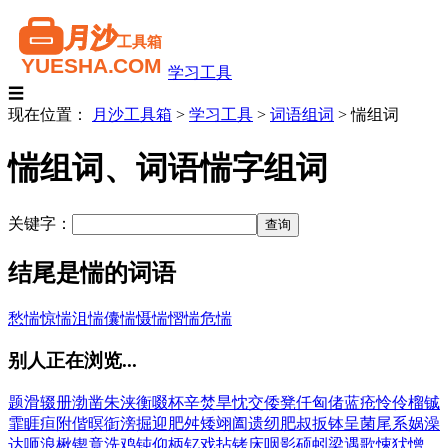
学习工具
☰
现在位置：
月沙工具箱
>
学习工具
>
词语组词
>
惴组词
惴组词、词语惴字组词
关键字：
结尾是惴的词语
愁惴
惊惴
沮惴
儾惴
慑惴
慴惴
危惴
别人正在浏览...
题
滑
辍
册
渤
凿
朱
浃
衡
啜
杯
辛
焚
旱
忱
交
倭
凳
仟
匈
偖
蓝
疮
怜
伶
榴
铖
霏
睚
疸
附
偕
暝
衘
滂
掘
迎
肥
舛
矮
翊
阖
遗
纫
肥
叔
扳
钵
呈
菌
尾
系
娲
澡
达
咂
浪
楸
锲
竟
洗
鸡
钝
仰
柄
钇
戏
拈
铐
床
咽
影
硕
蚓
梁
遇
歌
悚
犾
憎