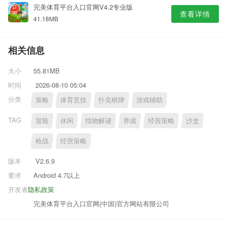
完美体育平台入口官网V4.2专业版
查看详情
41.18MB
相关信息
大小
55.81MB
时间
2026-08-10 05:04
分类
策略
体育竞技
扑克棋牌
游戏辅助
TAG
冒险
休闲
找物解谜
养成
经营策略
沙盒
枪战
经营策略
版本
V2.6.9
要求
Android 4.7以上
开发者
隐私政策
完美体育平台入口官网(中国)官方网站有限公司