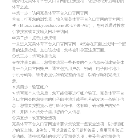
细介绍
完美体育平台入口官网
的注册流程，让您轻松开启精彩的
体育之旅。
👀第一步：访问完美体育平台入口官网官网
首先，打开您的浏览器，输入
完美体育平台入口官网
的官方网址
🥩（https://zuci.yuesha.com/S0-E7-9F-A9/）。您可以通过搜索
引擎搜索或直接输入网址来访问。
🚐第二步：点击注册按钮
一旦进入
完美体育平台入口官网
官网，🕯您会在页面上找到一个醒
目的注册按钮。点击该按钮，您将被引导至注册页面。
⏲第三步：填写注册信息
🎯在注册页面上，您需要填写一些必要的个人信息来创建
完美体
育平台入口官网
账户。通常包括用户名、密码、电子邮件地址、
手机号码等。请务必提供准确完整的信息，以确保顺利完成注
册。
🌷第四步：验证账户
🍡填写完个人信息后，您可能需要进行账户验证。
完美体育平台
入口官网
会向您提供的电子邮件地址或手机号码发送一条验证信
息，您需要按照提示进行验证操作。这有助于确保账户的安全
性，并防止不法分子滥用您的个人信息。
🌼第五步：设置安全选项
完美体育平台入口官网
通常要求您设置一些安全选项，以增强账
户的安全性。⛽️例如，可以设置安全问题和答案，启用两步验证
等功能。请根据系统的提示设置相关选项，并妥善保管相关信