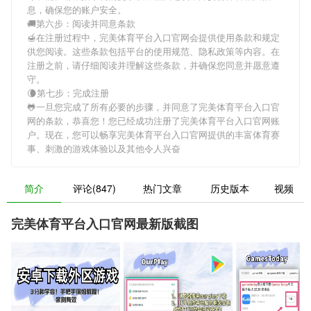
息，确保您的账户安全。
🚚第六步：阅读并同意条款
🍯在注册过程中，
完美体育平台入口官网
会提供使用条款和规定
供您阅读。这些条款包括平台的使用规范、隐私政策等内容。在
注册之前，请仔细阅读并理解这些条款，并确保您同意并愿意遵
守。
🌘第七步：完成注册
🐸一旦您完成了所有必要的步骤，并同意了
完美体育平台入口官
网
的条款，恭喜您！您已经成功注册了完美体育平台入口官网账
户。现在，您可以畅享
完美体育平台入口官网
提供的丰富体育赛
事、刺激的游戏体验以及其他令人兴奋
简介
评论(847)
热门文章
历史版本
视频
完美体育平台入口官网最新版截图