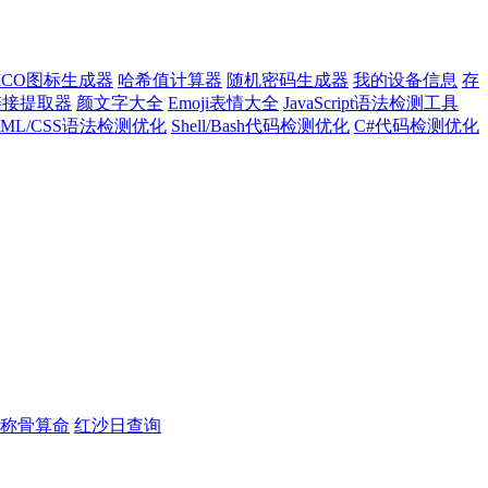
ICO图标生成器
哈希值计算器
随机密码生成器
我的设备信息
存
l链接提取器
颜文字大全
Emoji表情大全
JavaScript语法检测工具
TML/CSS语法检测优化
Shell/Bash代码检测优化
C#代码检测优化
称骨算命
红沙日查询