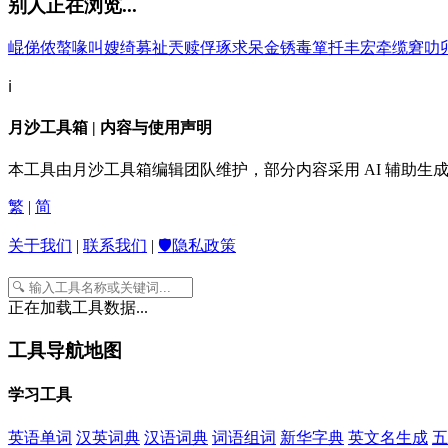
别人正在浏览...
崐
俤
侬
螯
喙
叫
嫂
绮
募
祉
兲
赎
俘
琢
求
呆
金
锈
毒
箪
扦
丰
宏
牵
缆
窘
叻
ℹ️
月沙工具箱 | 内容与使用声明
本工具由月沙工具箱编辑团队维护，部分内容采用 AI 辅助
繁
|
简
关于我们
|
联系我们
|
🛡️隐私政策
正在加载工具数据...
工具导航地图
学习工具
英语单词
汉英词典
汉语词典
词语组词
新华字典
英文名生成
五