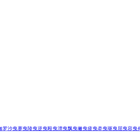
迦罗沙曳
蹇曳
陵曳
逆曳
殴曳
漂曳
飘曳
撇曳
疲曳
牵曳
驱曳
屈曳
容曳