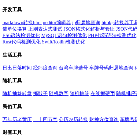
开发工具
markdown转换html
ueditor编辑器
ip归属地查询
html/js转换器工
储单位换算
正则表达式测试
JSON格式化解析与验证
JSON
ES6语法检测优化
MySQL语句检测优化
PHP代码语法检测优化
Rust代码检测优化
Swift/Kotlin检测优化
生活工具
日出日落时间
经纬度查询
台湾车牌选号
车牌号码归属地查询
随机工具
随机抽签转盘
掷骰子
随机数字
随机抽签
在线掷硬币
随机排序
民俗工具
万年历老黄历
二十四节气
公历农历转换
财神方位查询
车牌号
财智工具