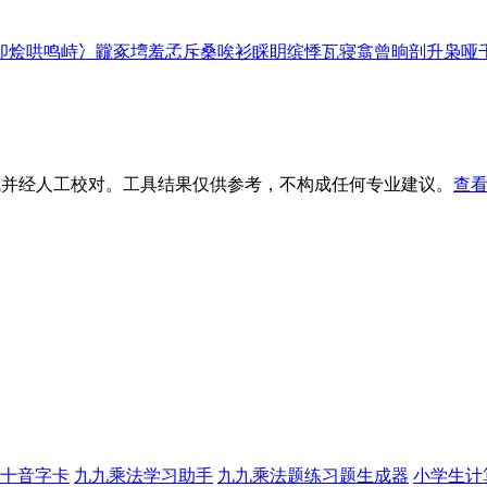
卯
烩
哄
鸣
峙
冫
龖
豖
塆
羞
孞
斥
桑
唉
衫
睬
眀
缤
悸
瓦
寝
翕
曾
晌
剖
升
枭
哑
生成并经人工校对。工具结果仅供参考，不构成任何专业建议。
查看
十音字卡
九九乘法学习助手
九九乘法题练习题生成器
小学生计