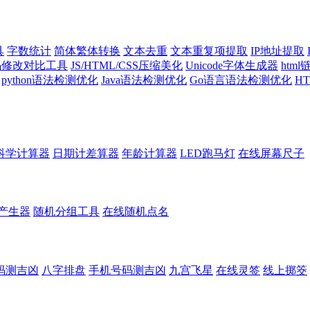
具
字数统计
简体繁体转换
文本去重
文本重复项提取
IP地址提取
代码修改对比工具
JS/HTML/CSS压缩美化
Unicode字体生成器
htm
python语法检测优化
Java语法检测优化
Go语言语法检测优化
H
科学计算器
日期计差算器
年龄计算器
LED跑马灯
在线屏幕尺子
产生器
随机分组工具
在线随机点名
码测吉凶
八字排盘
手机号码测吉凶
九宫飞星
在线灵签
线上掷筊