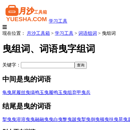
学习工具
☰
现在位置：
月沙工具箱
>
学习工具
>
词语组词
>
曳组词
曳组词、词语曳字组词
关键字：
中间是曳的词语
龟曳尾
履丝曳缟
鸣玉曳履
鸣玉曳组
弃甲曳兵
结尾是曳的词语
掣曳曳
溶溶曳曳
融融曳曳
白曳
蹩曳
跛曳
掣曳
倒曳
顿曳
扶曳
晃曳