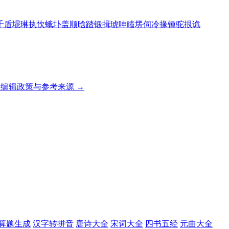
千
盾
堒
琳
执
忺
蛾
圤
盖
顺
晗
踏
锻
揖
琥
呻
瞌
塄
伺
冷
掾
锺
驼
拫
诡
编辑政策与参考来源 →
算题生成
汉字转拼音
唐诗大全
宋词大全
四书五经
元曲大全