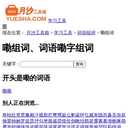
学习工具
☰
现在位置：
月沙工具箱
>
学习工具
>
词语组词
>
嘞组词
嘞组词、词语嘞字组词
关键字：
开头是嘞的词语
嘞嘞
别人正在浏览...
寿
桔
灶
览
荒
豫
厢
汴
褴
殷
拦
骛
甥
逅
么
豹
返
怀
弘
腻
朱
隐
恙
矗
丢
弥
炭
瀚
盟
钠
她
罗
齿
昆
抒
勾
堡
藉
遏
背
煌
仗
倒
敞
结
荫
雚
麓
蓦
摹
渐
蛛
啄
萌
麓
篁
螅
璐
怏
玮
皮
暖
闵
菠
涡
冀
瞿
篁
洽
坪
歹
肆
腹
带
偷
堃
阡
羁
绩
逊