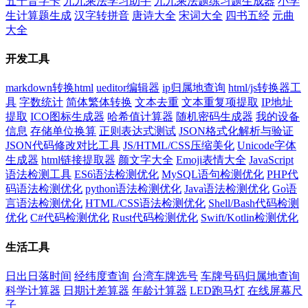
五十音字卡
九九乘法学习助手
九九乘法题练习题生成器
小学
生计算题生成
汉字转拼音
唐诗大全
宋词大全
四书五经
元曲
大全
开发工具
markdown转换html
ueditor编辑器
ip归属地查询
html/js转换器工
具
字数统计
简体繁体转换
文本去重
文本重复项提取
IP地址
提取
ICO图标生成器
哈希值计算器
随机密码生成器
我的设备
信息
存储单位换算
正则表达式测试
JSON格式化解析与验证
JSON代码修改对比工具
JS/HTML/CSS压缩美化
Unicode字体
生成器
html链接提取器
颜文字大全
Emoji表情大全
JavaScript
语法检测工具
ES6语法检测优化
MySQL语句检测优化
PHP代
码语法检测优化
python语法检测优化
Java语法检测优化
Go语
言语法检测优化
HTML/CSS语法检测优化
Shell/Bash代码检测
优化
C#代码检测优化
Rust代码检测优化
Swift/Kotlin检测优化
生活工具
日出日落时间
经纬度查询
台湾车牌选号
车牌号码归属地查询
科学计算器
日期计差算器
年龄计算器
LED跑马灯
在线屏幕尺
子