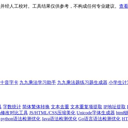
生成并经人工校对。工具结果仅供参考，不构成任何专业建议。
查看
十音字卡
九九乘法学习助手
九九乘法题练习题生成器
小学生计
具
字数统计
简体繁体转换
文本去重
文本重复项提取
IP地址提取
代码修改对比工具
JS/HTML/CSS压缩美化
Unicode字体生成器
htm
python语法检测优化
Java语法检测优化
Go语言语法检测优化
H