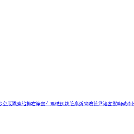
妙
空
厄
戳
魑
绐
拇
右
诤
鑫
亻
瘪
橄
妮
姚
脏
禀
炘
胄
嗖
筐
尹
谄
鸾
鬟
啕
碱
牵