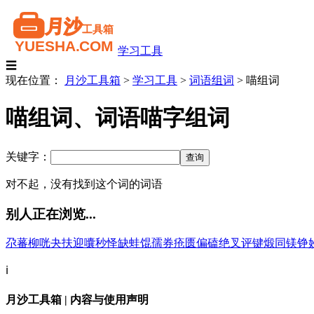
学习工具
☰
现在位置：
月沙工具箱
>
学习工具
>
词语组词
>
喵组词
喵组词、词语喵字组词
关键字：
对不起，没有找到这个词的词语
别人正在浏览...
尕
蕃
柳
咣
夬
扶
迎
囔
秒
怿
缺
蛙
馄
孺
券
疮
匮
偏
磕
绝
叉
评
键
煅
同
镁
铮
ℹ️
月沙工具箱 | 内容与使用声明