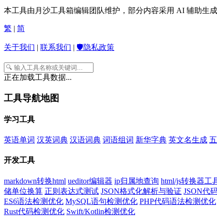
本工具由月沙工具箱编辑团队维护，部分内容采用 AI 辅助
繁
|
简
关于我们
|
联系我们
|
🛡️隐私政策
正在加载工具数据...
工具导航地图
学习工具
英语单词
汉英词典
汉语词典
词语组词
新华字典
英文名生成
五
开发工具
markdown转换html
ueditor编辑器
ip归属地查询
html/js转换器工
储单位换算
正则表达式测试
JSON格式化解析与验证
JSON
ES6语法检测优化
MySQL语句检测优化
PHP代码语法检测优化
Rust代码检测优化
Swift/Kotlin检测优化