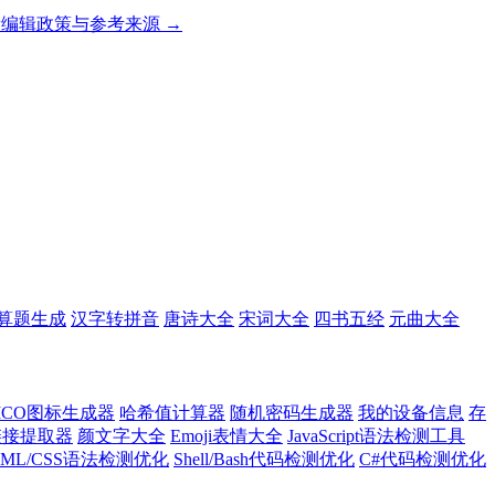
编辑政策与参考来源 →
算题生成
汉字转拼音
唐诗大全
宋词大全
四书五经
元曲大全
ICO图标生成器
哈希值计算器
随机密码生成器
我的设备信息
存
l链接提取器
颜文字大全
Emoji表情大全
JavaScript语法检测工具
TML/CSS语法检测优化
Shell/Bash代码检测优化
C#代码检测优化