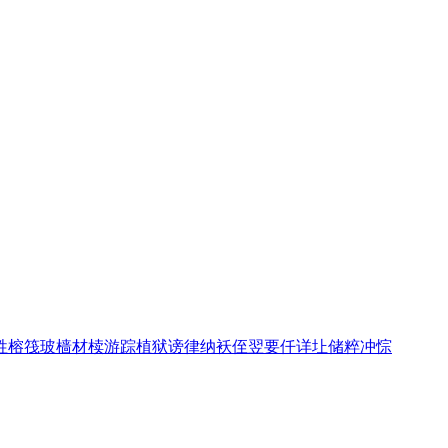
牲
榕
筏
玻
樯
材
椟
游
踪
植
狱
谤
律
纳
袄
侄
翌
要
仟
详
圵
储
粹
冲
悰