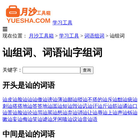
学习工具
☰
现在位置：
月沙工具箱
>
学习工具
>
词语组词
>
讪组词
讪组词、词语讪字组词
关键字：
开头是讪的词语
讪皮讪脸
讪讪
讪傲
讪谤
讪薄
讪鄙
讪驳
讪不搭的
讪斥
讪黜
讪疵
讪
刺
讪搭搭地
讪答答地
讪讟
讪短
讪毁
讪讥
讪讦
讪斤
讪筋
讪谲
讪口
讪詈
讪脸
讪论
讪骂
讪駡
讪怒
讪弃
讪诮
讪让
讪辱
讪上
讪声
讪铄
讪
嗽
讪妄
讪侮
讪笑
讪谑
讪牙闲嗑
讪议
讪音
讪语
中间是讪的词语