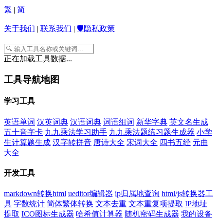
繁
|
简
关于我们
|
联系我们
|
🛡️隐私政策
正在加载工具数据...
工具导航地图
学习工具
英语单词
汉英词典
汉语词典
词语组词
新华字典
英文名生成
五十音字卡
九九乘法学习助手
九九乘法题练习题生成器
小学
生计算题生成
汉字转拼音
唐诗大全
宋词大全
四书五经
元曲
大全
开发工具
markdown转换html
ueditor编辑器
ip归属地查询
html/js转换器工
具
字数统计
简体繁体转换
文本去重
文本重复项提取
IP地址
提取
ICO图标生成器
哈希值计算器
随机密码生成器
我的设备