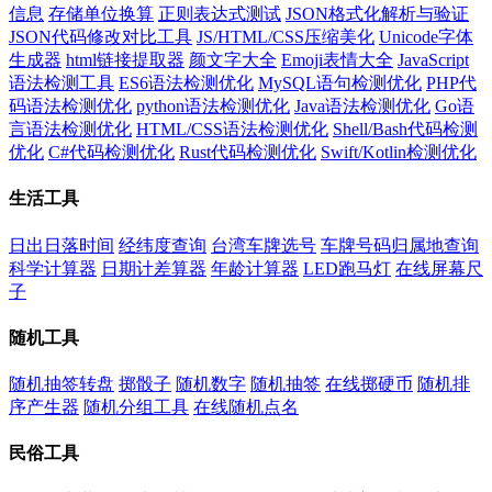
信息
存储单位换算
正则表达式测试
JSON格式化解析与验证
JSON代码修改对比工具
JS/HTML/CSS压缩美化
Unicode字体
生成器
html链接提取器
颜文字大全
Emoji表情大全
JavaScript
语法检测工具
ES6语法检测优化
MySQL语句检测优化
PHP代
码语法检测优化
python语法检测优化
Java语法检测优化
Go语
言语法检测优化
HTML/CSS语法检测优化
Shell/Bash代码检测
优化
C#代码检测优化
Rust代码检测优化
Swift/Kotlin检测优化
生活工具
日出日落时间
经纬度查询
台湾车牌选号
车牌号码归属地查询
科学计算器
日期计差算器
年龄计算器
LED跑马灯
在线屏幕尺
子
随机工具
随机抽签转盘
掷骰子
随机数字
随机抽签
在线掷硬币
随机排
序产生器
随机分组工具
在线随机点名
民俗工具