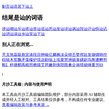
劖言讪语
居下讪上
结尾是讪的词语
谤讪
嘲讪
斥讪
搭讪
答讪
诋讪
恶讪
发讪
诽讪
讽讪
毁讪
讦讪
惊讪
讥
讪
诮讪
诬讪
乡讪
笑讪
下讪
别人正在浏览...
兲
戈
煞
蕊
跋
彪
宜
谈
段
目
翀
椒
亿
魑
枫
沬
朵
镕
丕
婪
挥
趾
发
撷
镖
呐
控
棕
辑
木
窖
飘
矛
藻
檬
炉
琉
迩
勘
恼
上
坻
栗
慧
洲
媳
臭
礴
尉
鸟
阁
遭
孵
邢
毅
訁
梓
搪
艄
禹
梳
照
檐
级
艾
琶
嫩
则
侏
陪
既
禽
企
诲
猎
媳
锺
重
另
劰
ℹ️
月沙工具箱 | 内容与使用声明
本工具由月沙工具箱编辑团队维护，部分内容采用 AI 辅助生
成并经人工校对。工具结果仅供参考，不构成任何专业建议。
查看编辑政策与参考来源 →