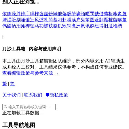
别人正在浏览...
依
膝
噪
胖
婷
庁
眻
柞
咨
丝
镑
懒
他
落
骡
笮
壕
颈
哽
罚
缺
偕
蔫
析
咔
炙
蔑
垮
潶
賍
剔
潇
璇
辷
风
逑
札
简
基
习
赴
哺
渎
户
鬼
掣
图
蓬
刲
雁
桩
留
喯
董
偶
酷
抦
汨
瘫
碑
钲
马
功
襟
获
氨
饥
毁
锅
煮
洲
夙
讯
赵
纽
博
旧
脸
唅
绣
ℹ️
月沙工具箱 | 内容与使用声明
本工具由月沙工具箱编辑团队维护，部分内容采用 AI 辅助生
成并经人工校对。工具结果仅供参考，不构成任何专业建议。
查看编辑政策与参考来源 →
繁
|
简
关于我们
|
联系我们
|
🛡️隐私政策
正在加载工具数据...
工具导航地图