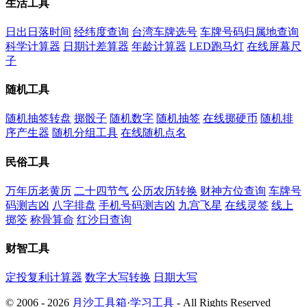
生活工具
日出日落时间
经纬度查询
台湾车牌选号
车牌号码归属地查询
科学计算器
日期计差算器
年龄计算器
LED跑马灯
在线屏幕尺
子
随机工具
随机抽签转盘
掷骰子
随机数字
随机抽签
在线掷硬币
随机排
序产生器
随机分组工具
在线随机点名
民俗工具
万年历老黄历
二十四节气
公历农历转换
财神方位查询
车牌号
码测吉凶
八字排盘
手机号码测吉凶
九宫飞星
在线灵签
线上
掷筊
称骨算命
红沙日查询
财智工具
定投复利计算器
数字大写转换
日期大写
© 2006 - 2026
月沙工具箱
·
学习工具
- All Rights Reserved