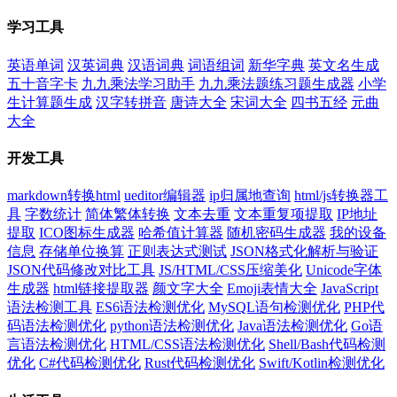
学习工具
英语单词
汉英词典
汉语词典
词语组词
新华字典
英文名生成
五十音字卡
九九乘法学习助手
九九乘法题练习题生成器
小学
生计算题生成
汉字转拼音
唐诗大全
宋词大全
四书五经
元曲
大全
开发工具
markdown转换html
ueditor编辑器
ip归属地查询
html/js转换器工
具
字数统计
简体繁体转换
文本去重
文本重复项提取
IP地址
提取
ICO图标生成器
哈希值计算器
随机密码生成器
我的设备
信息
存储单位换算
正则表达式测试
JSON格式化解析与验证
JSON代码修改对比工具
JS/HTML/CSS压缩美化
Unicode字体
生成器
html链接提取器
颜文字大全
Emoji表情大全
JavaScript
语法检测工具
ES6语法检测优化
MySQL语句检测优化
PHP代
码语法检测优化
python语法检测优化
Java语法检测优化
Go语
言语法检测优化
HTML/CSS语法检测优化
Shell/Bash代码检测
优化
C#代码检测优化
Rust代码检测优化
Swift/Kotlin检测优化