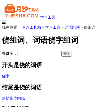
学习工具
☰
现在位置：
月沙工具箱
>
学习工具
>
词语组词
>
侥组词
侥组词、词语侥字组词
关键字：
开头是侥的词语
侥幸
结尾是侥的词语
焦侥
僬侥
闽侥