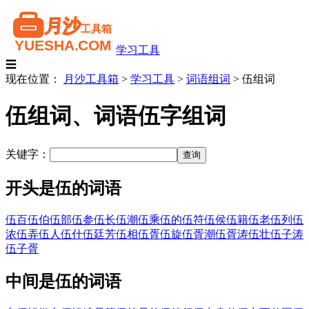
学习工具
☰
现在位置：
月沙工具箱
>
学习工具
>
词语组词
>
伍组词
伍组词、词语伍字组词
关键字：
开头是伍的词语
伍百
伍伯
伍部
伍参
伍长
伍潮
伍乘
伍的
伍符
伍侯
伍籍
伍老
伍列
伍
浓
伍弄
伍人
伍什
伍廷芳
伍相
伍胥
伍旋
伍胥潮
伍胥涛
伍壮
伍子涛
伍子胥
中间是伍的词语