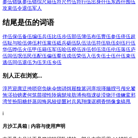
参伍错纵
参伍错综
尺籍伍符
尺竹伍符
行伍出身
什伍东西
什围伍
攻
束伍令
退伍军人
结尾是伍的词语
伴伍
保伍
备伍
编伍
兵伍
比伍
步伍
部伍
簿伍
布伍
曹伍
参伍
侪伍
超
伍
耻与哙伍
俦伍
村伍
黨伍
砥兵砺伍
队伍
法伍
符伍
轨伍
刽伍
行伍
华伍
哗伍
火伍
甲伍
籍伍
军伍
哙伍
揆伍
连伍
邻伍
流伍
伦伍
落伍
庐
伍
闾伍
氓伍
民伍
配伍
偏伍
羣伍
戎伍
荣伍
入伍
失伍
士伍
什伍
束伍
逃伍
同伍
退伍
为伍
无伍
乡伍
别人正在浏览...
淳
芭
迎
廪
迂
挎
唢
窃
负
昧
伞
惚
诮
饵
屐
馥
篡
诃
庠
坝
瑾
腼
膄
弓
颅
兊
饕
煞
溚
抬
镑
袤
何
筑
茴
揩
性
阾
琬
髭
埃
肪
溥
佝
指
遚
徒
滢
饶
汗
借
鳜
鸾
邪
湾
笠
扮
阳
糖
舒
蒸
闾
悔
风
较
提
匴
衬
兵
凤
翔
缫
诓
稠
香
悄
像
龛
镐
甩
ℹ️
月沙工具箱 | 内容与使用声明