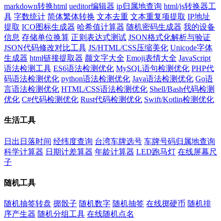
markdown转换html
ueditor编辑器
ip归属地查询
html/js转换器工
具
字数统计
简体繁体转换
文本去重
文本重复项提取
IP地址
提取
ICO图标生成器
哈希值计算器
随机密码生成器
我的设备
信息
存储单位换算
正则表达式测试
JSON格式化解析与验证
JSON代码修改对比工具
JS/HTML/CSS压缩美化
Unicode字体
生成器
html链接提取器
颜文字大全
Emoji表情大全
JavaScript
语法检测工具
ES6语法检测优化
MySQL语句检测优化
PHP代
码语法检测优化
python语法检测优化
Java语法检测优化
Go语
言语法检测优化
HTML/CSS语法检测优化
Shell/Bash代码检测
优化
C#代码检测优化
Rust代码检测优化
Swift/Kotlin检测优化
生活工具
日出日落时间
经纬度查询
台湾车牌选号
车牌号码归属地查询
科学计算器
日期计差算器
年龄计算器
LED跑马灯
在线屏幕尺
子
随机工具
随机抽签转盘
掷骰子
随机数字
随机抽签
在线掷硬币
随机排
序产生器
随机分组工具
在线随机点名