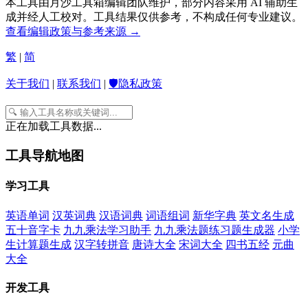
本工具由月沙工具箱编辑团队维护，部分内容采用 AI 辅助生
成并经人工校对。工具结果仅供参考，不构成任何专业建议。
查看编辑政策与参考来源 →
繁
|
简
关于我们
|
联系我们
|
🛡️隐私政策
正在加载工具数据...
工具导航地图
学习工具
英语单词
汉英词典
汉语词典
词语组词
新华字典
英文名生成
五十音字卡
九九乘法学习助手
九九乘法题练习题生成器
小学
生计算题生成
汉字转拼音
唐诗大全
宋词大全
四书五经
元曲
大全
开发工具