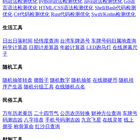
码语法检测优化
python语法检测优化
Java语法检测优化
Go语
言语法检测优化
HTML/CSS语法检测优化
Shell/Bash代码检测
优化
C#代码检测优化
Rust代码检测优化
Swift/Kotlin检测优化
生活工具
日出日落时间
经纬度查询
台湾车牌选号
车牌号码归属地查询
科学计算器
日期计差算器
年龄计算器
LED跑马灯
在线屏幕尺
子
随机工具
随机抽签转盘
掷骰子
随机数字
随机抽签
在线掷硬币
随机排
序产生器
随机分组工具
在线随机点名
民俗工具
万年历老黄历
二十四节气
公历农历转换
财神方位查询
车牌号
码测吉凶
八字排盘
手机号码测吉凶
九宫飞星
在线灵签
线上
掷筊
称骨算命
红沙日查询
财智工具