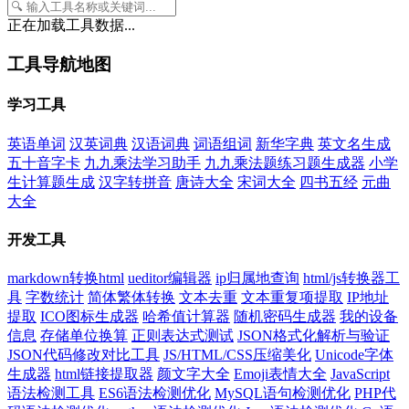
正在加载工具数据...
工具导航地图
学习工具
英语单词
汉英词典
汉语词典
词语组词
新华字典
英文名生成
五十音字卡
九九乘法学习助手
九九乘法题练习题生成器
小学
生计算题生成
汉字转拼音
唐诗大全
宋词大全
四书五经
元曲
大全
开发工具
markdown转换html
ueditor编辑器
ip归属地查询
html/js转换器工
具
字数统计
简体繁体转换
文本去重
文本重复项提取
IP地址
提取
ICO图标生成器
哈希值计算器
随机密码生成器
我的设备
信息
存储单位换算
正则表达式测试
JSON格式化解析与验证
JSON代码修改对比工具
JS/HTML/CSS压缩美化
Unicode字体
生成器
html链接提取器
颜文字大全
Emoji表情大全
JavaScript
语法检测工具
ES6语法检测优化
MySQL语句检测优化
PHP代