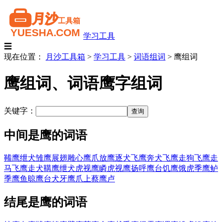
学习工具
☰
现在位置：
月沙工具箱
>
学习工具
>
词语组词
>
鹰组词
鹰组词、词语鹰字组词
关键字：
中间是鹰的词语
鞴鹰绁犬
雏鹰展翅
雕心鹰爪
放鹰逐犬
飞鹰奔犬
飞鹰走狗
飞鹰走
马
飞鹰走犬
鞲鹰绁犬
虎视鹰瞵
虎视鹰扬
呼鹰台
饥鹰饿虎
季鹰鲈
季鹰鱼
晾鹰台
犬牙鹰爪
上蔡鹰卢
结尾是鹰的词语