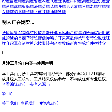
按鹰
白鹰
鞴鹰
鴘鹰
臂鹰
苍鹰
仓鹰
蛓毛鹰
得霜鹰
调鹰
饿虎饥鹰
放
鹰
傅鹰
鞲鹰
毂辘鹰
豪鹰
黄鹰
花鹰
呼鹰
见兔放鹰
角鹰
老鹰
猎鹰
猫
头鹰
南鹞北鹰
雀鹰
上蔡苍鹰
神鹰
铁鹰
别人正在浏览...
岭
塃
尾
胄
军
匐
瀑
芍
悦
堎
看
洣
娩
俾
兄
风
伽
缶
砣
岸
蹦
玲
躏
宦
浯
皿
蘑
虎
赎
滤
豹
贯
囍
垄
呀
钮
慵
儒
抑
编
扩
耳
尿
寓
显
傣
威
昂
奁
苛
念
尴
槐
旺
棰
奔
绍
豆
夜
诸
横
搏
尔
掀
跚
蝗
尧
啬
誊
皲
躲
诞
商
饼
驼
蜇
件
拦
捜
灾
ℹ️
月沙工具箱 | 内容与使用声明
本工具由月沙工具箱编辑团队维护，部分内容采用 AI 辅助生
成并经人工校对。工具结果仅供参考，不构成任何专业建议。
查看编辑政策与参考来源 →
繁
|
简
关于我们
|
联系我们
|
🛡️隐私政策