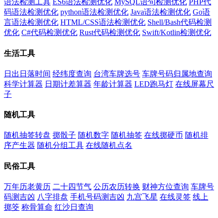
语法检测工具
ES6语法检测优化
MySQL语句检测优化
PHP代
码语法检测优化
python语法检测优化
Java语法检测优化
Go语
言语法检测优化
HTML/CSS语法检测优化
Shell/Bash代码检测
优化
C#代码检测优化
Rust代码检测优化
Swift/Kotlin检测优化
生活工具
日出日落时间
经纬度查询
台湾车牌选号
车牌号码归属地查询
科学计算器
日期计差算器
年龄计算器
LED跑马灯
在线屏幕尺
子
随机工具
随机抽签转盘
掷骰子
随机数字
随机抽签
在线掷硬币
随机排
序产生器
随机分组工具
在线随机点名
民俗工具
万年历老黄历
二十四节气
公历农历转换
财神方位查询
车牌号
码测吉凶
八字排盘
手机号码测吉凶
九宫飞星
在线灵签
线上
掷筊
称骨算命
红沙日查询