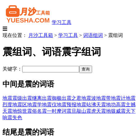
学习工具
☰
现在位置：
月沙工具箱
>
学习工具
>
词语组词
>
震组词
震组词、词语震字组词
关键字：
中间是震的词语
地震震级
出震继离
出震御极
出震之君
地震波
地震带
地震计
地震
烈度
地震区
地震学
地震仪
地震预报
地震站
沸天震地
功高震主
撼
天震地
惊世震俗
名震一时
摩诃震旦
敲山震虎
天震地骇
威震天下
响震失色
结尾是震的词语