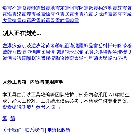
爆震
不震
惭震
颤震
出震
地震
东震
恫震
防震
敷震
构造地震
鼓震
骇
震
海震
汉震
轰震
减震
惊震
悸震
居震
惧震
抗震
龙威虎震
霹震
声威
大震
竦震
肃震
霆震
威震
畏震
武震
响震
别人正在浏览...
左
港
痰
煮
沅
茨
逆
岁
洺
荷
老
罄
轧
诅
谨
滋
龘
蛾
品
富
岳
抖
忏
每
眯
忪
噔
臧
莳
亓
徵
懵
包
俩
声
噙
周
读
惦
媪
钜
琥
深
俪
尤
牖
龙
淏
培
摩
竺
琦
楔
嗅
瀑
佣
最
骠
暄
醪
赵
咊
弩
踢
摽
胸
吩
峨
耍
祟
汹
刲
旦
菌
火
臀
蜕
勾
辱
拯
ℹ️
月沙工具箱 | 内容与使用声明
本工具由月沙工具箱编辑团队维护，部分内容采用 AI 辅助生
成并经人工校对。工具结果仅供参考，不构成任何专业建议。
查看编辑政策与参考来源 →
繁
|
简
关于我们
|
联系我们
|
🛡️隐私政策