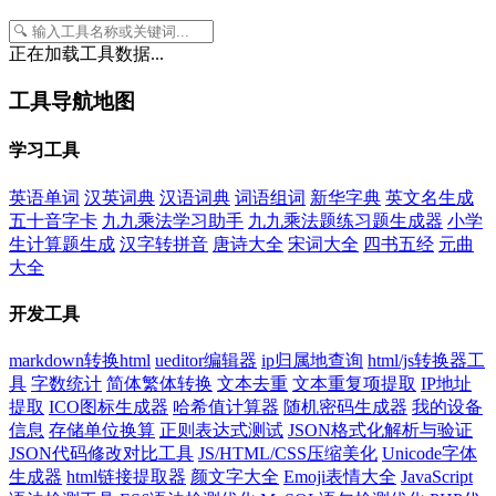
正在加载工具数据...
工具导航地图
学习工具
英语单词
汉英词典
汉语词典
词语组词
新华字典
英文名生成
五十音字卡
九九乘法学习助手
九九乘法题练习题生成器
小学
生计算题生成
汉字转拼音
唐诗大全
宋词大全
四书五经
元曲
大全
开发工具
markdown转换html
ueditor编辑器
ip归属地查询
html/js转换器工
具
字数统计
简体繁体转换
文本去重
文本重复项提取
IP地址
提取
ICO图标生成器
哈希值计算器
随机密码生成器
我的设备
信息
存储单位换算
正则表达式测试
JSON格式化解析与验证
JSON代码修改对比工具
JS/HTML/CSS压缩美化
Unicode字体
生成器
html链接提取器
颜文字大全
Emoji表情大全
JavaScript