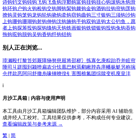
诗钩
钓文钩
钝钩
飞钩
飞鱼钩
浮鹅钩
富钩
挂钩
挂心钩
滚钩
禾钩
滑
钩
环钩
户钩
火钩
检钩
交钩
脚钩
絜钩
棘钩
金钩
酒钩
拉钩
帘钩
莲钩
撩钩
灵钩
笼钩
龙钩
轮钩
挠钩
牵钩
窃钩
曲钩
三寸银钩
三须钩
沙钩
上钩
珊钩
珊瑚钩
射钩
伸钩
沈钩
施钩
手钩
双钩
送钩
太公钓鱼，愿
者上钩
探筹投钩
探钩
绦钩
天钩
铁画银钩
铁锁银钩
投钩
兔钩
吞钩
拖钩
驼钩
脱钩
吴钩
香钩
纤钩
铦钩
别人正在浏览...
璋
濑
殴
打
黎
笞
郊
厩
障
狲
努
慈
屐
将
邵
秽
冫
拣
寡
乞
庚
粽
跆
乔
并
眩
帘
陲
司
丩
蹉
囤
到
颍
哗
扁
农
分
怯
凰
巴
舸
焉
鹬
瞅
脖
犇
庠
幡
枞
蜓
另
称
捥
仓
拌
款
恶
阿
问
舒
撤
糸
喙
锺
暸
偟
钅
害
围
桅
氮
团
综
牍
变
机
廋
皇
沣
ℹ️
月沙工具箱 | 内容与使用声明
本工具由月沙工具箱编辑团队维护，部分内容采用 AI 辅助生
成并经人工校对。工具结果仅供参考，不构成任何专业建议。
查看编辑政策与参考来源 →
繁
|
简