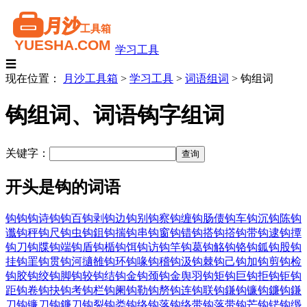
学习工具
☰
现在位置：
月沙工具箱
>
学习工具
>
词语组词
>
钩组词
钩组词、词语钩字组词
关键字：
开头是钩的词语
钩钩
钩诗钩
钩百
钩剥
钩边
钩别
钩察
钩缠
钩肠债
钩车
钩沉
钩陈
钩
谶
钩秤
钩尺
钩虫
钩鉏
钩揣
钩串
钩窗
钩错
钩搭
钩撘
钩带
钩逮
钩撢
钩刀
钩牒
钩端
钩盾
钩楯
钩饵
钩访
钩竿
钩葛
钩觡
钩铬
钩鈲
钩股
钩
挂
钩罣
钩贯
钩河擿雒
钩环
钩喙
钩稽
钩汲
钩棘
钩己
钩加
钩剪
钩检
钩胶
钩绞
钩脚
钩较
钩结
钩金
钩颈
钩金舆羽
钩矩
钩巨
钩拒
钩钜
钩
距
钩卷
钩抉
钩考
钩栏
钩阑
钩勒
钩剺
钩连
钩联
钩鎌
钩镰
钩鐮
钩鎌
刀
钩镰刀
钩鐮刀
钩裂
钩娄
钩络
钩落
钩络带
钩落带
钩芒
钩铓
钩缗