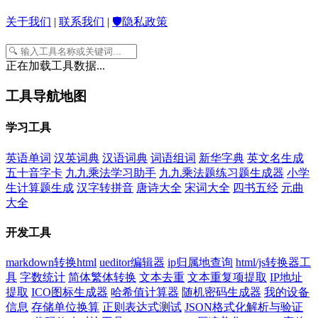
关于我们
|
联系我们
|
🛡️隐私政策
正在加载工具数据...
工具导航地图
学习工具
英语单词
汉英词典
汉语词典
词语组词
新华字典
英文名生成
五十音字卡
九九乘法学习助手
九九乘法题练习题生成器
小学
生计算题生成
汉字转拼音
唐诗大全
宋词大全
四书五经
元曲
大全
开发工具
markdown转换html
ueditor编辑器
ip归属地查询
html/js转换器工
具
字数统计
简体繁体转换
文本去重
文本重复项提取
IP地址
提取
ICO图标生成器
哈希值计算器
随机密码生成器
我的设备
信息
存储单位换算
正则表达式测试
JSON格式化解析与验证