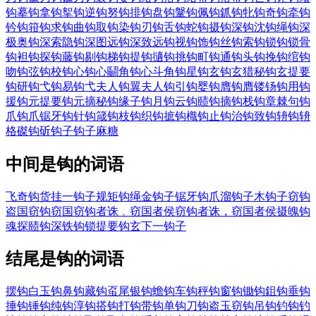
钩摹
钩拿
钩挐
钩逆
钩努
钩排
钩盘
钩鞶
钩佩
钩釽
钩牝
钩奇
钩牵
钩
钤
钩箝
钩求
钩曲
钩取
钩染
钩刃
钩舌
钩蛇
钩摄
钩深
钩沈
钩绳
钩深
极奥
钩深索隐
钩深图远
钩深致远
钩视
钩饰
钩丝
钩索
钩锁
钩锁骨
钩袒
钩探
钩藤
钩剔
钩梯
钩提
钩擿
钩挑
钩町
钩通
钩头
钩挽
钩绾
钩
吻
钩弦
钩校
钩心
钩心鬭角
钩心斗角
钩星
钩玄
钩玄猎秘
钩玄提要
钩研
钩弋
钩易
钩弋夫人
钩翼夫人
钩引
钩婴
钩膺
钩膺镂钖
钩用
钩
援
钩元提要
钩元摘秘
钩缘子
钩月
钩云
钩赜
钩摘
钩栈
钩章棘句
钩
爪
钩爪锯牙
钩针
钩箴
钩枝
钩织
钩摭
钩樴
钩止
钩治
钩致
钩辀
钩辀
格磔
钩斫
钩子
钩子麻糖
中间是钩的词语
飞奇钩货
挂一钩子
规矩钩绳
金钩子
锯牙钩爪
溜钩子
木钩子
窃钩
盗国
窃钩窃国
窃钩者诛﹐窃国者侯
窃钩者诛，窃国者侯
摄魄钩
魂
探赜钩深
铁钩锁
提要钩玄
下一钩子
结尾是钩的词语
摆钩
白玉钩
鼻钩
藏钩
虿尾银钩
蟾钩
车钩
秤钩
窗钩
锄钩
鉏钩
垂钩
捶钩
锤钩
纯钩
淳钩
搭钩
打钩
带钩
单钩
刀钩
盗玉窃钩
吊钩
钓钩
钓