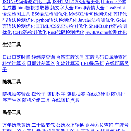
JSON代码修改对比工具
JS/HTML/CSS压缩美化
Unicode字体
生成器
html链接提取器
颜文字大全
Emoji表情大全
JavaScript
语法检测工具
ES6语法检测优化
MySQL语句检测优化
PHP代
码语法检测优化
python语法检测优化
Java语法检测优化
Go语
言语法检测优化
HTML/CSS语法检测优化
Shell/Bash代码检测
优化
C#代码检测优化
Rust代码检测优化
Swift/Kotlin检测优化
生活工具
日出日落时间
经纬度查询
台湾车牌选号
车牌号码归属地查询
科学计算器
日期计差算器
年龄计算器
LED跑马灯
在线屏幕尺
子
随机工具
随机抽签转盘
掷骰子
随机数字
随机抽签
在线掷硬币
随机排
序产生器
随机分组工具
在线随机点名
民俗工具
万年历老黄历
二十四节气
公历农历转换
财神方位查询
车牌号