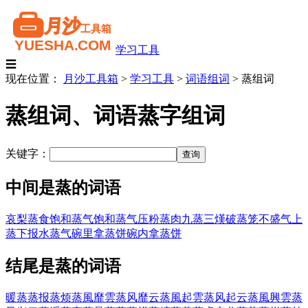
学习工具
☰
现在位置：
月沙工具箱
>
学习工具
>
词语组词
>
蒸组词
蒸组词、词语蒸字组词
关键字：
中间是蒸的词语
哀梨蒸食
饱和蒸气
饱和蒸气压
粉蒸肉
九蒸三熯
破蒸笼不盛气
上
蒸下报
水蒸气
碗里拿蒸饼
碗内拿蒸饼
结尾是蒸的词语
暖蒸蒸
报蒸
烦蒸
風靡雲蒸
风靡云蒸
風起雲蒸
风起云蒸
風興雲蒸