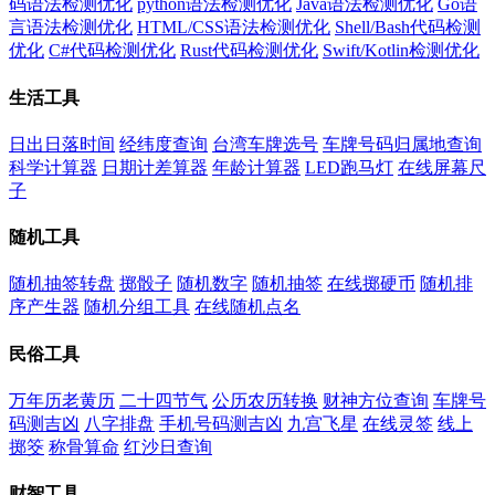
码语法检测优化
python语法检测优化
Java语法检测优化
Go语
言语法检测优化
HTML/CSS语法检测优化
Shell/Bash代码检测
优化
C#代码检测优化
Rust代码检测优化
Swift/Kotlin检测优化
生活工具
日出日落时间
经纬度查询
台湾车牌选号
车牌号码归属地查询
科学计算器
日期计差算器
年龄计算器
LED跑马灯
在线屏幕尺
子
随机工具
随机抽签转盘
掷骰子
随机数字
随机抽签
在线掷硬币
随机排
序产生器
随机分组工具
在线随机点名
民俗工具
万年历老黄历
二十四节气
公历农历转换
财神方位查询
车牌号
码测吉凶
八字排盘
手机号码测吉凶
九宫飞星
在线灵签
线上
掷筊
称骨算命
红沙日查询
财智工具