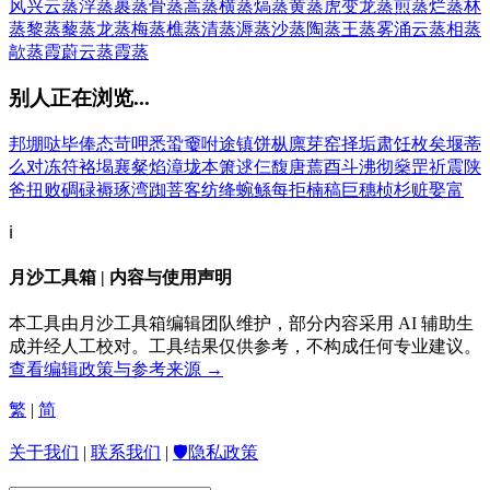
风兴云蒸
浮蒸
裹蒸
骨蒸
蒿蒸
横蒸
熇蒸
黄蒸
虎变龙蒸
煎蒸
烂蒸
林
蒸
黎蒸
藜蒸
龙蒸
梅蒸
樵蒸
清蒸
溽蒸
沙蒸
陶蒸
王蒸
雾涌云蒸
相蒸
歊蒸
霞蔚云蒸
霞蒸
别人正在浏览...
邦
堋
哒
毕
俸
态
苛
呷
悉
蛩
嫑
咐
途
镇
饼
枞
廪
芽
窑
择
垢
肃
饪
枚
矣
堰
蒂
么
对
冻
符
袼
堨
襄
粲
焰
漳
垅
本
箫
逑
仨
馥
唐
蔫
酉
斗
沸
彻
燊
罡
祈
震
陕
爸
扭
败
碉
碌
褥
琢
湾
踟
菩
客
纺
绛
蜿
鲧
每
拒
楠
稿
巨
穗
桢
杉
赃
娶
富
ℹ️
月沙工具箱 | 内容与使用声明
本工具由月沙工具箱编辑团队维护，部分内容采用 AI 辅助生
成并经人工校对。工具结果仅供参考，不构成任何专业建议。
查看编辑政策与参考来源 →
繁
|
简
关于我们
|
联系我们
|
🛡️隐私政策