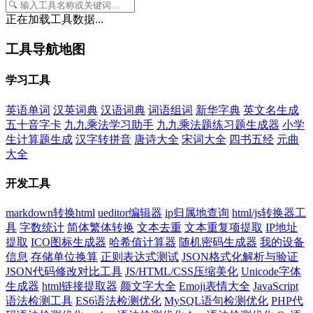
正在加载工具数据...
工具导航地图
学习工具
英语单词
汉英词典
汉语词典
词语组词
新华字典
英文名生成
五十音字卡
九九乘法学习助手
九九乘法题练习题生成器
小学
生计算题生成
汉字转拼音
唐诗大全
宋词大全
四书五经
元曲
大全
开发工具
markdown转换html
ueditor编辑器
ip归属地查询
html/js转换器工
具
字数统计
简体繁体转换
文本去重
文本重复项提取
IP地址
提取
ICO图标生成器
哈希值计算器
随机密码生成器
我的设备
信息
存储单位换算
正则表达式测试
JSON格式化解析与验证
JSON代码修改对比工具
JS/HTML/CSS压缩美化
Unicode字体
生成器
html链接提取器
颜文字大全
Emoji表情大全
JavaScript
语法检测工具
ES6语法检测优化
MySQL语句检测优化
PHP代