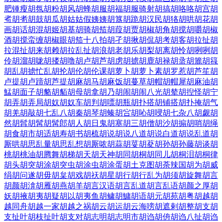
肥锺瘦
胡氛
胡粉
胡风
胡蜂
胡服
胡福
胡服骑射
胡搞
胡咯咯
胡宫
胡
耇
胡耉
胡鼓
胡瓜
胡姑姑假姨姨
胡簋
胡跪
胡汉民
胡狢
胡哄
胡花
胡
画
胡话
胡混
胡姬
胡基
胡骑
胡笳
胡葭
胡贾
胡椒
胡角
胡搅
胡嚼
胡椒
酒
胡搅蛮缠
胡椒眼
胡笳十八拍
胡孑
胡揪
胡侃
胡考
胡客
胡拉扯
胡
拉混扯
胡来
胡赖
胡拉乱扯
胡浪
胡老
胡乐
胡梨
胡离
胡怜
胡咧咧
胡
伶
胡溜
胡咙
胡搂
胡噜
胡卢
胡芦
胡虏
胡掳
胡鹿
胡禄
胡盝
胡簏
胡簶
胡乱
胡掳忙乱
胡抡
胡伦
胡伦课
胡萝卜
胡萝卜素
胡罗惹
胡芦笙
胡
卢提
胡卢蹄
胡芦提
胡麻
胡马
胡麻饭
胡蔓草
胡帽
胡帽犀
胡麻油
胡
鯭
胡面子
胡貉
胡貊
胡母
胡拿
胡乃
胡闹
胡闹八光
胡辇
胡揑怪
胡宁
胡弄
胡弄局
胡奴
胡奴车
胡判
胡嘌
胡瓶
胡扑搭
胡铺搭
胡扑掩
胡气
胡羌
胡敲
胡七乱八
胡秦
胡琴
胡螓
胡吢
胡吣
胡唚
胡七杂八
胡觑
胡
然
胡髥
胡髯
胡髯郎
胡人
胡日鬼
胡塞
胡三
胡僧
胡沙
胡搧
胡哨
胡绳
胡食
胡市
胡适
胡寿
胡书
胡梳
胡说
胡说八道
胡说白道
胡说乱道
胡
厮哄
胡思乱量
胡思乱想
胡厮哝
胡蒜
胡荽
胡荾
胡孙
胡孙藤
胡谈
胡
桃
胡桃油
胡腾舞
胡梯
胡天
胡天神
胡同
胡桐
胡同儿
胡桐泪
胡桐律
胡头
胡突
胡涂
胡突虫
胡涂虫
胡涂蛋
胡土克图
胡荼辣国
胡为
胡威
绢
胡问遂
胡毋
胡枲
胡戏
胡祆
胡星
胡行
胡行乱为
胡须
胡旋舞
胡言
胡颜
胡渰
胡雁
胡燕
胡羊
胡言汉语
胡言乱道
胡言乱语
胡颜之厚
胡
妖
胡掖
胡夷
胡疑
胡以
胡夷鱼
胡鳙
胡鱅
胡语
胡元
胡苑
胡粤
胡越
胡
越同舟
胡越一家
胡越之祸
胡云
胡运
胡云海嗙
胡遮剌
胡整
胡支
胡
支扯叶
胡枝扯叶
胡支对
胡志明
胡志明市
胡诌
胡侜
胡诌八扯
胡诌