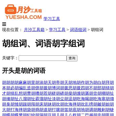
学习工具
☰
现在位置：
月沙工具箱
>
学习工具
>
词语组词
>
胡组词
胡组词、词语胡字组词
关键字：
开头是胡的词语
胡胡
胡胡麻麻
胡里胡涂
胡天胡帝
胡天胡地
胡作胡为
胡白
胡拜
胡
本
胡必
胡编乱造
胡饼
胡拨
胡博词
胡拨思
胡拨四
胡不
胡部
胡猜
胡
才
胡猜乱想
胡曹
胡嘈
胡茬
胡槎
胡碴
胡柴
胡缠
胡羼
胡尝
胡嘲
胡扯
胡撦
胡扯八溜
胡扯霸溜
胡扯淡
胡尘
胡逞
胡吃海喝
胡吃海塞
胡搊
胡臭
胡雏
胡踹
胡闯
胡床
胡牀
胡吹
胡吹海摔
胡吹乱嗙
胡皴
胡妲
胡
大
胡打海摔
胡袋
胡捣
胡道
胡打嚷
胡笛
胡底
胡地
胡调
胡雕剌
胡蜨
胡蝶
胡蝶梦
胡钉铰
胡洞
胡豆
胡儿
胡儿八杈
胡二巴越
胡非
胡匪
胡