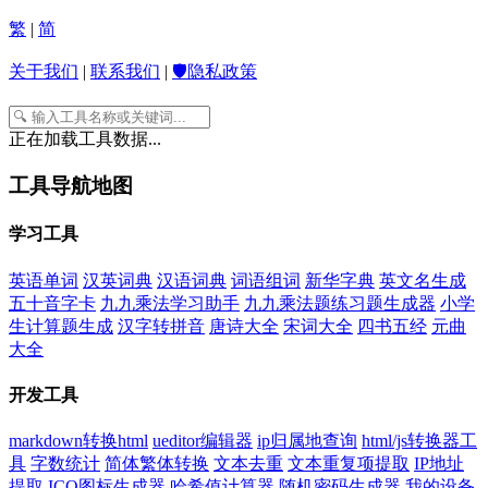
繁
|
简
关于我们
|
联系我们
|
🛡️隐私政策
正在加载工具数据...
工具导航地图
学习工具
英语单词
汉英词典
汉语词典
词语组词
新华字典
英文名生成
五十音字卡
九九乘法学习助手
九九乘法题练习题生成器
小学
生计算题生成
汉字转拼音
唐诗大全
宋词大全
四书五经
元曲
大全
开发工具
markdown转换html
ueditor编辑器
ip归属地查询
html/js转换器工
具
字数统计
简体繁体转换
文本去重
文本重复项提取
IP地址
提取
ICO图标生成器
哈希值计算器
随机密码生成器
我的设备