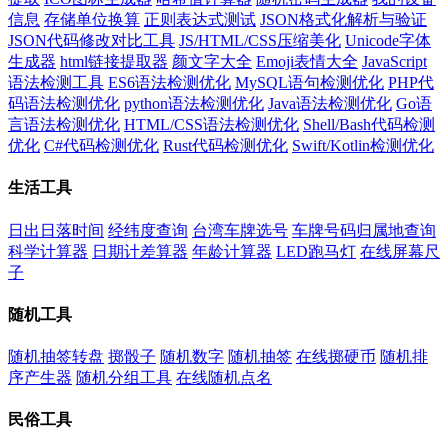
信息
存储单位换算
正则表达式测试
JSON格式化解析与验证
JSON代码修改对比工具
JS/HTML/CSS压缩美化
Unicode字体
生成器
html链接提取器
颜文字大全
Emoji表情大全
JavaScript
语法检测工具
ES6语法检测优化
MySQL语句检测优化
PHP代
码语法检测优化
python语法检测优化
Java语法检测优化
Go语
言语法检测优化
HTML/CSS语法检测优化
Shell/Bash代码检测
优化
C#代码检测优化
Rust代码检测优化
Swift/Kotlin检测优化
生活工具
日出日落时间
经纬度查询
台湾车牌选号
车牌号码归属地查询
科学计算器
日期计差算器
年龄计算器
LED跑马灯
在线屏幕尺
子
随机工具
随机抽签转盘
掷骰子
随机数字
随机抽签
在线掷硬币
随机排
序产生器
随机分组工具
在线随机点名
民俗工具