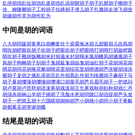
乱傍
胡诌乱扯
胡诌乱道
胡诌乱说
胡髭
胡子
胡子叭髭
胡子蟾
胡子
传、柳隆卿
胡子工程
胡子拉碴
胡子渣儿
胡子扎撒
胡走游飞
胡坐
胡做
胡作非为
胡作乱为
中间是胡的词语
八大胡同
跋胡疐尾
白胡阑套住个迎霜兔
冰胡儿
碧眼胡儿
吹风胡
哨
吹胡瞪眼
吹胡子
吹胡子瞪眼
吹胡子瞪眼睛
打胡哨
打胡旋
瞪眼
睛吹胡子
雕胡饭
雕胡米
封胡遏末
封胡羯末
風胡轆
风胡辘
風胡子
风胡子
狗蝇胡子
刮胡子
鬼胡延
鬼胡由
鬼胡油
红胡子
花胡洞
花胡
哨
花胡同
花胡衕
花黎胡哨
花里胡绍
花里胡哨
酒胡芦
连鬓胡须
连
鬓胡子
龙胡之痛
乱语胡言
乱作胡爲
乱作胡为
络腮胡子
麻胡子
马
胡子
曼胡缨
漫胡缨
缦胡缨
满口胡柴
毛胡芦兵
眉毛胡子一把抓
闷
胡卢
莫胡卢
琵琶胡语
泼寒胡戏
泼胡王乞寒戏
秋胡妇
秋胡戏
仁丹
胡须
杀胡林
山羊胡子
烧胡了洗脸水
死胡同
随口胡诌
提胡芦
头发
胡子一把抓
五胡十六国
瞎胡闹
响胡芦
小胡桃
小胡同
小胡子
希颩
胡都
奚丢胡突
谢胡蝶
结尾是胡的词语
含含胡胡
安胡
坳胡
跋胡
板胡
豹胡
八字胡
碧眼胡
波斯胡
柴胡
獑胡