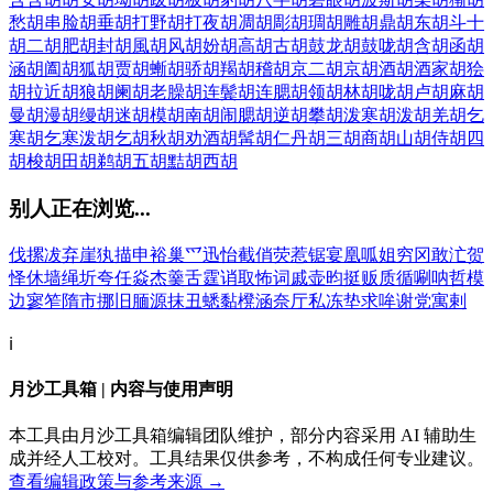
愁胡
串脸胡
垂胡
打野胡
打夜胡
凋胡
彫胡
琱胡
雕胡
鼎胡
东胡
斗十
胡
二胡
肥胡
封胡
風胡
风胡
妢胡
高胡
古胡
鼓龙胡
鼓咙胡
含胡
函胡
涵胡
阖胡
狐胡
贾胡
螹胡
骄胡
羯胡
稽胡
京二胡
京胡
酒胡
酒家胡
狯
胡
拉近胡
狼胡
阑胡
老臊胡
连鬓胡
连腮胡
领胡
林胡
咙胡
卢胡
麻胡
曼胡
漫胡
缦胡
迷胡
模胡
南胡
闹腮胡
逆胡
攀胡
泼寒胡
泼胡
羌胡
乞
寒胡
乞寒泼胡
乞胡
秋胡
劝酒胡
髯胡
仁丹胡
三胡
商胡
山胡
侍胡
四
胡
梭胡
田胡
鹈胡
五胡
黠胡
西胡
别人正在浏览...
伐
摞
冹
弃
崖
犱
描
申
裕
巢
爫
迅
怡
截
俏
荧
惹
锯
宴
凰
呱
姐
穷
冈
敢
汒
贺
怿
休
墙
绳
圻
夸
任
焱
杰
羹
舌
霆
诮
取
怖
词
戚
壶
昀
挺
贩
质
循
唰
呐
哲
模
边
寥
笮
隋
市
挪
旧
腼
源
抹
丑
蟋
黏
櫈
涵
奈
厅
私
冻
垫
求
哞
谢
党
寓
剌
ℹ️
月沙工具箱 | 内容与使用声明
本工具由月沙工具箱编辑团队维护，部分内容采用 AI 辅助生
成并经人工校对。工具结果仅供参考，不构成任何专业建议。
查看编辑政策与参考来源 →