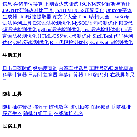
信息
存储单位换算
正则表达式测试
JSON格式化解析与验证
JSON代码修改对比工具
JS/HTML/CSS压缩美化
Unicode字体
生成器
html链接提取器
颜文字大全
Emoji表情大全
JavaScript
语法检测工具
ES6语法检测优化
MySQL语句检测优化
PHP代
码语法检测优化
python语法检测优化
Java语法检测优化
Go语
言语法检测优化
HTML/CSS语法检测优化
Shell/Bash代码检测
优化
C#代码检测优化
Rust代码检测优化
Swift/Kotlin检测优化
生活工具
日出日落时间
经纬度查询
台湾车牌选号
车牌号码归属地查询
科学计算器
日期计差算器
年龄计算器
LED跑马灯
在线屏幕尺
子
随机工具
随机抽签转盘
掷骰子
随机数字
随机抽签
在线掷硬币
随机排
序产生器
随机分组工具
在线随机点名
民俗工具