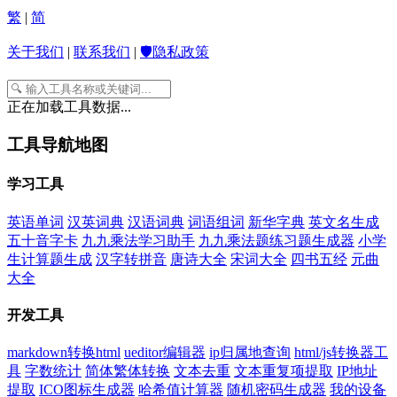
繁
|
简
关于我们
|
联系我们
|
🛡️隐私政策
正在加载工具数据...
工具导航地图
学习工具
英语单词
汉英词典
汉语词典
词语组词
新华字典
英文名生成
五十音字卡
九九乘法学习助手
九九乘法题练习题生成器
小学
生计算题生成
汉字转拼音
唐诗大全
宋词大全
四书五经
元曲
大全
开发工具
markdown转换html
ueditor编辑器
ip归属地查询
html/js转换器工
具
字数统计
简体繁体转换
文本去重
文本重复项提取
IP地址
提取
ICO图标生成器
哈希值计算器
随机密码生成器
我的设备