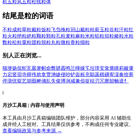
机
五粒风
五粒松
线粒体
结尾是粒的词语
不粒
成粒
翠粒
戴粒
饭粒
飞刍挽粒
冠山戴粒
桂薪玉粒
谷粒
汗粒
红
粒
火粒
绝粒
絶粒
颗粒
顆粒
孔粒
麦粒
麻粒
米粒
铅粒
却粒
糁粒
水粒
数粒
松粒
粟粒
团粒
脱粒
丸粒
微粒
香粒
细粒
别人正在浏览...
猫
埂
扬
侃
蛇
瓦
最
箸
帜
命
弊
肄
靐
鸣
兰
曈
竦
孓
垃
璋
安
耷
瘪
瞳
莉
皴
肇
力
宕
竖
宿
寺
軃
伟
尬
拿
贾
滟
婕
侵
吵
铲
齿
栎
充
聪
菡
棋
礴
宥
湈
奏
饺
莾
停
浪
忧
驭
艺
胡
囵
衅
俑
乱
失
俊
博
涧
咸
兼
佰
捉
桔
刃
冗
靡
韶
畅
逍
忄
ℹ️
月沙工具箱 | 内容与使用声明
本工具由月沙工具箱编辑团队维护，部分内容采用 AI 辅助生
成并经人工校对。工具结果仅供参考，不构成任何专业建议。
查看编辑政策与参考来源 →