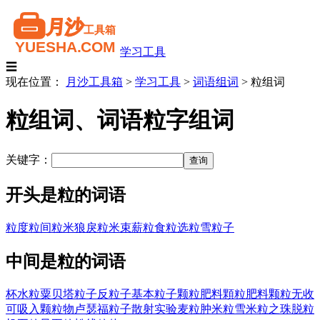
学习工具
☰
现在位置：
月沙工具箱
>
学习工具
>
词语组词
>
粒组词
粒组词、词语粒字组词
关键字：
开头是粒的词语
粒度
粒间
粒米狼戾
粒米束薪
粒食
粒选
粒雪
粒子
中间是粒的词语
杯水粒粟
贝塔粒子
反粒子
基本粒子
颗粒肥料
顆粒肥料
颗粒无收
可吸入颗粒物
卢瑟福粒子散射实验
麦粒肿
米粒雪
米粒之珠
脱粒