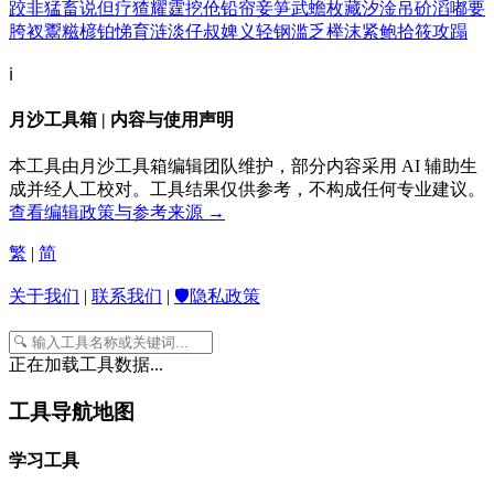
跤
非
猛
畜
说
但
疗
猹
耀
霆
挖
伧
铅
帘
妾
笋
武
蟾
枚
藏
汐
淦
吊
砎
滔
嘟
要
胯
衩
鬻
糍
楌
铂
悌
育
涟
淡
仔
叔
婢
义
轻
钢
滥
乏
榉
沫
紧
鲍
拾
筱
攻
蹋
ℹ️
月沙工具箱 | 内容与使用声明
本工具由月沙工具箱编辑团队维护，部分内容采用 AI 辅助生
成并经人工校对。工具结果仅供参考，不构成任何专业建议。
查看编辑政策与参考来源 →
繁
|
简
关于我们
|
联系我们
|
🛡️隐私政策
正在加载工具数据...
工具导航地图
学习工具