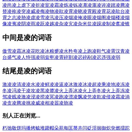
凌尚
凌上虐下
凌折
凌室
凌霜
凌烁
凌铄
凌凘
凌澌
凌谇
凌踏
凌腾
凌
替
凌殄
凌突
凌威
凌侮
凌物
凌歊
凌霄
凌晓
凌霄殿
凌霄花
凌歊台
凌
霄之志
凌胁
凌虚
凌雪
凌汛
凌压
凌烟
凌掩
凌眼
凌烟阁
凌烟楼
凌烟
像
凌夷
凌阴
凌雨
凌跃
凌越
凌杂
凌灾
凌杂米盐
凌躁
凌制
凌翥
凌锥
中间是凌的词语
傲雪凌霜
冰凌花
吃凌冰粮
蹙凌水
矜夸凌上
跑凌鞋
气凌霄汉
青凌
台
盛气凌人
恃强凌弱
耸壑凌霄
碎割凌迟
碎剐凌迟
违强凌弱
结尾是凌的词语
激凌凌
清凌凌
水凌凌
鲜凌凌
逼凌
冰激凌
冰凌
超凌
乘凌
地凌
冻凌
冬凌
冯凌
干凌
攻凌
黑凌
隳凌
火上弄冰凌
火上弄冬凌
火上弄冻凌
驾凌
贱凌
激凌
浸凌
捞凌
冥凌
跑凌
漂凌
飘凌
凭凌
欺凌
侵凌
霜凌
淌
凌
贪凌
腾凌
挑凌
威凌
相凌
嚣凌
胁凌
别人正在浏览...
朽
弛
敬
饼
玛
播
烤
毓
堆
躇
帽
朵
苑
每
匡
菷
卉
闫
砭
淫
徊
御
炽
臾
燃
擂
跎