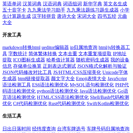
英语单词
汉英词典
汉语词典
词语组词
新华字典
英文名生成
五十音字卡
九九乘法学习助手
九九乘法题练习题生成器
小学
生计算题生成
汉字转拼音
唐诗大全
宋词大全
四书五经
元曲
大全
开发工具
markdown转换html
ueditor编辑器
ip归属地查询
html/js转换器工
具
字数统计
简体繁体转换
文本去重
文本重复项提取
IP地址
提取
ICO图标生成器
哈希值计算器
随机密码生成器
我的设备
信息
存储单位换算
正则表达式测试
JSON格式化解析与验证
JSON代码修改对比工具
JS/HTML/CSS压缩美化
Unicode字体
生成器
html链接提取器
颜文字大全
Emoji表情大全
JavaScript
语法检测工具
ES6语法检测优化
MySQL语句检测优化
PHP代
码语法检测优化
python语法检测优化
Java语法检测优化
Go语
言语法检测优化
HTML/CSS语法检测优化
Shell/Bash代码检测
优化
C#代码检测优化
Rust代码检测优化
Swift/Kotlin检测优化
生活工具
日出日落时间
经纬度查询
台湾车牌选号
车牌号码归属地查询