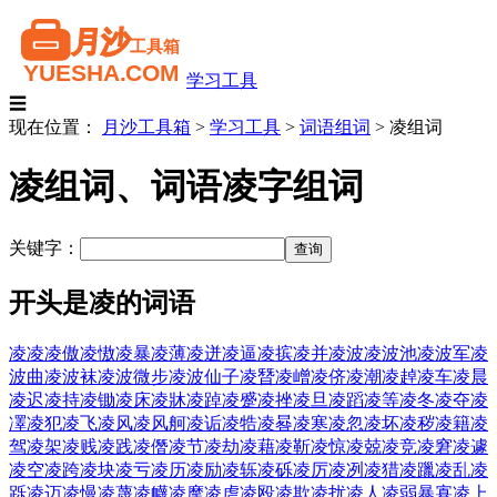
学习工具
☰
现在位置：
月沙工具箱
>
学习工具
>
词语组词
>
凌组词
凌组词、词语凌字组词
关键字：
开头是凌的词语
凌凌
凌傲
凌慠
凌暴
凌薄
凌迸
凌逼
凌摈
凌并
凌波
凌波池
凌波军
凌
波曲
凌波袜
凌波微步
凌波仙子
凌朁
凌嶒
凌侪
凌潮
凌趠
凌车
凌晨
凌迟
凌持
凌锄
凌床
凌牀
凌踔
凌蹙
凌挫
凌旦
凌蹈
凌等
凌冬
凌夺
凌
凙
凌犯
凌飞
凌风
凌风舸
凌诟
凌牿
凌晷
凌寒
凌忽
凌坏
凌秽
凌籍
凌
驾
凌架
凌贱
凌践
凌僭
凌节
凌劫
凌藉
凌靳
凌惊
凌兢
凌竞
凌窘
凌遽
凌空
凌跨
凌块
凌亏
凌历
凌励
凌轹
凌砾
凌厉
凌冽
凌猎
凌躐
凌乱
凌
跞
凌迈
凌慢
凌蔑
凌衊
凌摩
凌虐
凌殴
凌欺
凌扰
凌人
凌弱暴寡
凌上