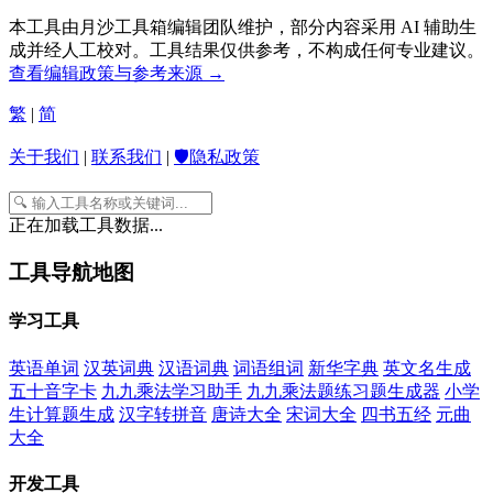
本工具由月沙工具箱编辑团队维护，部分内容采用 AI 辅助生
成并经人工校对。工具结果仅供参考，不构成任何专业建议。
查看编辑政策与参考来源 →
繁
|
简
关于我们
|
联系我们
|
🛡️隐私政策
正在加载工具数据...
工具导航地图
学习工具
英语单词
汉英词典
汉语词典
词语组词
新华字典
英文名生成
五十音字卡
九九乘法学习助手
九九乘法题练习题生成器
小学
生计算题生成
汉字转拼音
唐诗大全
宋词大全
四书五经
元曲
大全
开发工具