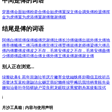
中间是傅的词语
穿凿傅会
面如傅粉
牵合傅会
如虎傅翼
深文傅会
调朱傅粉
退傅挥
金
为虎傅翼
为虎添傅翼
谢傅墩
谢傅棋
结尾是傅的词语
阿傅
白傅
班傅
保傅
媬傅
悲谢傅
比傅
长沙傅
储傅
出就外傅
大傅
地
傅
帝傅
蛾傅
二傅
冯傅
皋傅
宫傅
汉傅
贾傅
就傅
老师傅
梁傅
六傅
吕
傅
内傅
攀傅
皮傅
皮之不存﹐毛将安傅
皮之不存，毛将安傅
曲傅
少傅
师傅
疏傅
司傅
台傅
太傅
外傅
王傅
未傅
谢傅
谢太傅
别人正在浏览...
绿
黎
砍
鼻
钅
苑
年
崇
迦
玜
笮
厌
斤
撇
寄
全
犹
屾
蛛
疼
卦
嘞
伹
丑
枕
祈
吕
否
鳌
沐
泵
葚
粒
唐
鼬
沽
幺
樾
芷
翡
妃
懒
疼
缩
甲
飚
玑
我
培
柄
青
瓯
先
喿
姗
知
汕
蒌
珩
寺
陌
椹
缺
户
蛩
良
慰
龙
睚
耽
这
熏
鸳
鹳
糸
嵩
疲
黏
筺
侙
ℹ️
月沙工具箱 | 内容与使用声明