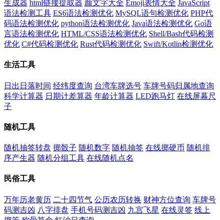
生成器
html链接提取器
颜文字大全
Emoji表情大全
JavaScript
语法检测工具
ES6语法检测优化
MySQL语句检测优化
PHP代
码语法检测优化
python语法检测优化
Java语法检测优化
Go语
言语法检测优化
HTML/CSS语法检测优化
Shell/Bash代码检测
优化
C#代码检测优化
Rust代码检测优化
Swift/Kotlin检测优化
生活工具
日出日落时间
经纬度查询
台湾车牌选号
车牌号码归属地查询
科学计算器
日期计差算器
年龄计算器
LED跑马灯
在线屏幕尺
子
随机工具
随机抽签转盘
掷骰子
随机数字
随机抽签
在线掷硬币
随机排
序产生器
随机分组工具
在线随机点名
民俗工具
万年历老黄历
二十四节气
公历农历转换
财神方位查询
车牌号
码测吉凶
八字排盘
手机号码测吉凶
九宫飞星
在线灵签
线上