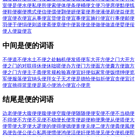
室
便是
便水
便私
便所
便索
便体
便条
便桶
便文
便习
便席
便黠
便线
便鞋
便榭
便携式
便信
便儇
便翾
便妍
便宴
便养
便液
便易
便益
便意
便宜
便衣
便宜从事
便宜货
便音
便宜事
便宜施行
便宜行事
便邮
便
羽
便于
便悁
便则道
便斋
便章
便中
便装
便坐
便做
便做道
便嬖
便佞
便人
便旋
便言
中间是便的词语
不便道
不便水土
不便之处
触机便发
搭便车
大开方便之门
大开方
便之门的对联
得休便休
咄嗟便办
方便门
方便面
方便囊
方便旗
方
便之门
方便主子
粪便常规检验
寡便宜
好便似
家常便饭
缙绅便览
军便服
落便宜
纳头便拜
女子无才便是德
恰便似
折便宜
贪便宜
讨
便宜
挑得篮里便是菜
小便池
小便宜
小便意
结尾是便的词语
边老便便
大腹便便
腹便便
空腹便便
随随便便
安便
不便
不当稳便
不得便
不方便
不见便
不稳便
长便
常便
趁便
称便
乘便
从便
搭便
大
便
带便
大罗便
大逻便
的便
得便
德便
疐便
兑便
二便
方便
粪便
風便
风便
告便
公便
公私两便
惯便
鸿便
活便
奸便
简便
见便
交便
机便
即