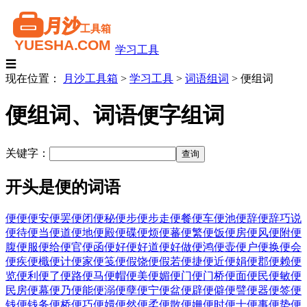
学习工具
☰
现在位置：
月沙工具箱
>
学习工具
>
词语组词
>
便组词
便组词、词语便字组词
关键字：
开头是便的词语
便便
便安
便罢
便闭
便秘
便步
便步走
便餐
便车
便池
便辞
便辞巧说
便待
便当
便道
便地
便殿
便碟
便烦
便蕃
便繁
便饭
便房
便风
便附
便
腹
便服
便给
便官
便函
便好
便好道
便好做
便鸿
便壶
便户
便换
便会
便疾
便檝
便计
便家
便笺
便假饶
便假若
便捷
便近
便娟
便郡
便赖
便
览
便利
便了
便路
便马
便帽
便美
便媚
便门
便门桥
便面
便民
便敏
便
民房
便幕
便乃
便能
便溺
便孽
便宁
便盆
便辟
便僻
便譬
便器
便签
便
钱
便钱务
便桥
便巧
便嬛
便然
便柔
便散
便姗
便时
便士
便事
便势
便