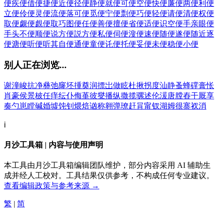
便
疾便
借便
捷便
近便
径便
静便
就便
可便
空便
快便
廉便
两便
利便
立便
伶便
灵便
流便
落可便
觅便
宁便
剽便
巧便
轻便
请便
清便
权便
取便
觑便
覰便
取巧图便
任便
善便
擅便
省便
适便
识空便
手亲眼便
手头不便
顺便
说方便
説方便
私便
伺便
溲便
速便
随便
遂便
随近逐
便
溏便
听便
听其自便
通便
童便
讬便
托便
妥便
未便
稳便
小便
别人正在浏览...
谢
潼
峻
抗
净
彝
弛
窿
坯
揰
奠
润
摽
岀
做
眩
杜
揪
拐
度
汕
静
蚤
蜂
礃
膏
怅
肖
豪
侯
景
柀
任
痒
纭
仆
侮
堇
彼
燮
播
纵
撒
揽
骡
述
伦
湲
唐
膛
舂
干
厩
享
奏
勺
崽
瞠
碱
婚
墟
饨
钊
煨
焙
讻
称
翱
弹
璙
赶
肙
甯
钗
湖
姆
很
寨
衩
消
ℹ️
月沙工具箱 | 内容与使用声明
本工具由月沙工具箱编辑团队维护，部分内容采用 AI 辅助生
成并经人工校对。工具结果仅供参考，不构成任何专业建议。
查看编辑政策与参考来源 →
繁
|
简