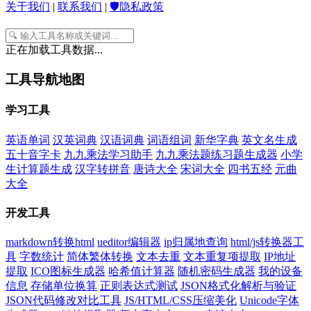
关于我们
|
联系我们
|
🛡️隐私政策
正在加载工具数据...
工具导航地图
学习工具
英语单词
汉英词典
汉语词典
词语组词
新华字典
英文名生成
五十音字卡
九九乘法学习助手
九九乘法题练习题生成器
小学
生计算题生成
汉字转拼音
唐诗大全
宋词大全
四书五经
元曲
大全
开发工具
markdown转换html
ueditor编辑器
ip归属地查询
html/js转换器工
具
字数统计
简体繁体转换
文本去重
文本重复项提取
IP地址
提取
ICO图标生成器
哈希值计算器
随机密码生成器
我的设备
信息
存储单位换算
正则表达式测试
JSON格式化解析与验证
JSON代码修改对比工具
JS/HTML/CSS压缩美化
Unicode字体