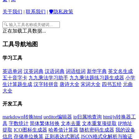
关于我们
|
联系我们
|
🛡️隐私政策
正在加载工具数据...
工具导航地图
学习工具
英语单词
汉英词典
汉语词典
词语组词
新华字典
英文名生成
五十音字卡
九九乘法学习助手
九九乘法题练习题生成器
小学
生计算题生成
汉字转拼音
唐诗大全
宋词大全
四书五经
元曲
大全
开发工具
markdown转换html
ueditor编辑器
ip归属地查询
html/js转换器工
具
字数统计
简体繁体转换
文本去重
文本重复项提取
IP地址
提取
ICO图标生成器
哈希值计算器
随机密码生成器
我的设备
信息
存储单位换算
正则表达式测试
JSON格式化解析与验证