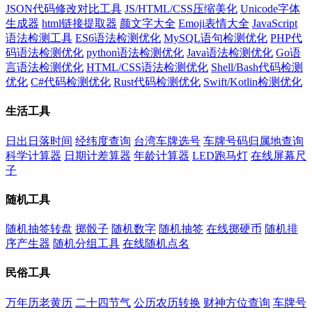
JSON代码修改对比工具
JS/HTML/CSS压缩美化
Unicode字体
生成器
html链接提取器
颜文字大全
Emoji表情大全
JavaScript
语法检测工具
ES6语法检测优化
MySQL语句检测优化
PHP代
码语法检测优化
python语法检测优化
Java语法检测优化
Go语
言语法检测优化
HTML/CSS语法检测优化
Shell/Bash代码检测
优化
C#代码检测优化
Rust代码检测优化
Swift/Kotlin检测优化
生活工具
日出日落时间
经纬度查询
台湾车牌选号
车牌号码归属地查询
科学计算器
日期计差算器
年龄计算器
LED跑马灯
在线屏幕尺
子
随机工具
随机抽签转盘
掷骰子
随机数字
随机抽签
在线掷硬币
随机排
序产生器
随机分组工具
在线随机点名
民俗工具
万年历老黄历
二十四节气
公历农历转换
财神方位查询
车牌号