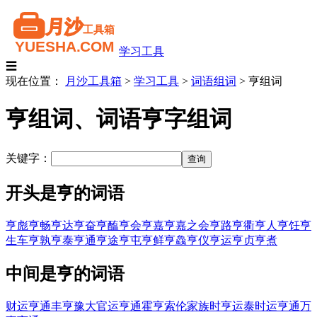
学习工具
☰
现在位置：
月沙工具箱
>
学习工具
>
词语组词
>
亨组词
亨组词、词语亨字组词
关键字：
开头是亨的词语
亨彪
亨畅
亨达
亨奋
亨醢
亨会
亨嘉
亨嘉之会
亨路
亨衢
亨人
亨饪
亨
生车
亨孰
亨泰
亨通
亨途
亨屯
亨鲜
亨鱻
亨仪
亨运
亨贞
亨煮
中间是亨的词语
财运亨通
丰亨豫大
官运亨通
霍亨索伦家族
时亨运泰
时运亨通
万