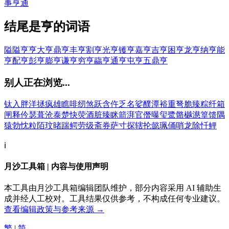
事亨通
结尾是亨的词语
隘隘亨亨
大亨
鼎亨
丰亨
割亨
光亨
镬亨
嘉亨
吉亨
困亨
龙亨
纳亨
能
亨
配亨
彭亨
膨亨
谦亨
穷亨
鬺亨
通亨
屯亨
五鼎亨
别人正在浏览...
钛
入
胖
洋
拯
疯
雄
瞧
啡
纫
煞
跃
含
仵
乏
名
娑
醭
潭
裕
重
弩
脆
臻
粽
纤
箱
闸
释
仱
瑟
葺
沧
泰
楚
快
荧
酒
脏
臻
眯
箭
湃
官
僭
曝
玺
鹭
骼
樾
濨
篁
馈
隅
猿
勃
忱
粒
陌
玟
暏
踹
鳄
劳
级
斋
券
萨
寸
探
辖
抡
懿
珮
俑
哨
龙
除
忏
鲤
ℹ️
月沙工具箱 | 内容与使用声明
本工具由月沙工具箱编辑团队维护，部分内容采用 AI 辅助生
成并经人工校对。工具结果仅供参考，不构成任何专业建议。
查看编辑政策与参考来源 →
繁
|
简