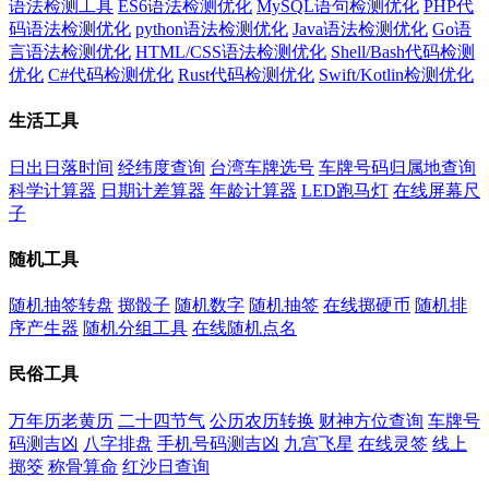
语法检测工具
ES6语法检测优化
MySQL语句检测优化
PHP代
码语法检测优化
python语法检测优化
Java语法检测优化
Go语
言语法检测优化
HTML/CSS语法检测优化
Shell/Bash代码检测
优化
C#代码检测优化
Rust代码检测优化
Swift/Kotlin检测优化
生活工具
日出日落时间
经纬度查询
台湾车牌选号
车牌号码归属地查询
科学计算器
日期计差算器
年龄计算器
LED跑马灯
在线屏幕尺
子
随机工具
随机抽签转盘
掷骰子
随机数字
随机抽签
在线掷硬币
随机排
序产生器
随机分组工具
在线随机点名
民俗工具
万年历老黄历
二十四节气
公历农历转换
财神方位查询
车牌号
码测吉凶
八字排盘
手机号码测吉凶
九宫飞星
在线灵签
线上
掷筊
称骨算命
红沙日查询