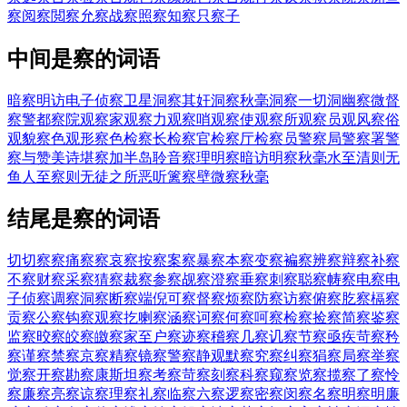
察阅
察閲
察允
察战
察照
察知
察只
察子
中间是察的词语
暗察明访
电子侦察卫星
洞察其奸
洞察秋毫
洞察一切
洞幽察微
督
察警
都察院
观察家
观察力
观察哨
观察使
观察所
观察员
观风察俗
观貌察色
观形察色
检察长
检察官
检察厅
检察员
警察局
警察署
警
察与赞美诗
堪察加半岛
聆音察理
明察暗访
明察秋毫
水至清则无
鱼人至察则无徒之所恶
听篱察壁
微察秋毫
结尾是察的词语
切切察察
痛察察
哀察
按察
案察
暴察
本察
变察
褊察
辨察
辩察
补察
不察
财察
采察
猜察
裁察
参察
觇察
澄察
垂察
刺察
聪察
帱察
电察
电
子侦察
调察
洞察
断察
端倪可察
督察
烦察
防察
访察
俯察
肐察
槅察
贡察
公察
钩察
观察
扢喇察
涵察
诃察
何察
呵察
检察
捡察
简察
鉴察
监察
晈察
皎察
皦察
家至户察
迹察
稽察
几察
讥察
节察
亟疾苛察
矜
察
谨察
禁察
京察
精察
镜察
警察
静观默察
究察
纠察
狷察
局察
举察
觉察
开察
勘察
康斯坦察
考察
苛察
刻察
科察
窥察
览察
揽察
了察
怜
察
廉察
亮察
谅察
理察
礼察
临察
六察
逻察
密察
闵察
名察
明察
明廉