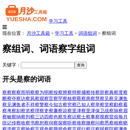
学习工具
☰
现在位置：
月沙工具箱
>
学习工具
>
词语组词
>
察组词
察组词、词语察字组词
关键字：
开头是察的词语
察察
察察而明
察察为明
察按
察辨
察辩
察捕
察传
察辞
察典
察度
察
断
察夺
察访
察风
察观
察官
察罕
察核
察覈
察惠
察慧
察见
察见渊鱼
察见渊鱼者不祥
察警
察今知古
察究
察己知人
察举
察觉
察勘
察看
察考
察刻
察览
察理
察吏
察廉
察谅
察里津
察里津保卫战
察脉
察眉
察敏
察纳
察判
察三访四
察色
察失
察识
察士
察事
察视
察世俗每月
统记传
察收
察书
察恕
察伺
察探
察听
察推
察微
察问
察悉
察相
察晓
察选
察言
察验
察言观色
察颜观色
察言观行
察议
察狱
察院
察渊鱼